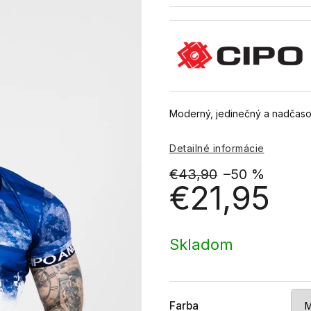
Moderný, jedinečný a nadčasov
Detailné informácie
€43,90
–50 %
€21,95
Jednotková
cena:
Skladom
Farba