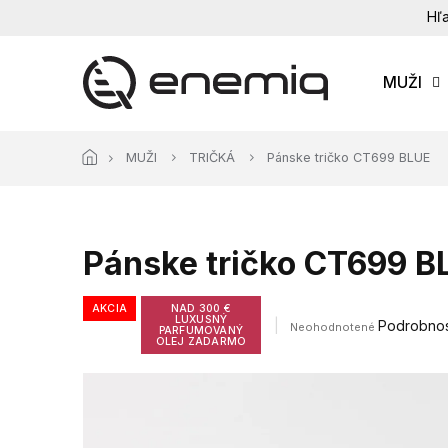
Prejsť
Hľa
na
obsah
MUŽI
MUŽI
TRIČKÁ
Pánske tričko CT699 BLUE
Pánske tričko CT699 B
AKCIA
NAD 300 €
LUXUSNÝ
Priemerné
Podrobnos
Neohodnotené
PARFUMOVANÝ
hodnotenie
OLEJ ZADARMO
produktu
je
0,0
z
5