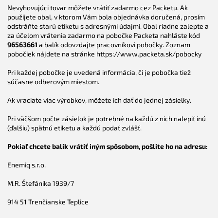
Nevyhovujúci tovar môžete vrátiť zadarmo cez Packetu. Ak
použijete obal, v ktorom Vám bola objednávka doručená, prosím
odstráňte starú etiketu s adresnými údajmi. Obal riadne zalepte a
za účelom vrátenia zadarmo na pobočke Packeta nahláste kód
96563661
a balík odovzdajte pracovníkovi pobočky. Zoznam
pobočiek nájdete na stránke https://www.packeta.sk/pobocky
Pri každej pobočke je uvedená informácia, či je pobočka tiež
súčasne odberovým miestom.
Ak vraciate viac výrobkov, môžete ich dať do jednej zásielky.
Pri väčšom počte zásielok je potrebné na každú z nich nalepiť inú
(ďalšiu) spätnú etiketu a každú podať zvlášť.
Pokiaľ chcete balik vrátiť iným spôsobom, pošlite ho na adresu:
Enemiq s.r.o.
M.R. Štefánika 1939/7
914 51 Trenčianske Teplice