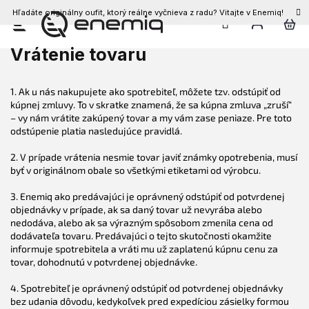
Hľadáte originálny oufit, ktorý reálne vyčnieva z radu? Vitajte v Enemiq!
Prejsť
na
Vrátenie tovaru
obsah
1. Ak u nás nakupujete ako spotrebiteľ, môžete tzv. odstúpiť od
kúpnej zmluvy. To v skratke znamená, že sa kúpna zmluva „zruší“
– vy nám vrátite zakúpený tovar a my vám zase peniaze. Pre toto
odstúpenie platia nasledujúce pravidlá.
2. V prípade vrátenia nesmie tovar javiť známky opotrebenia, musí
byť v originálnom obale so všetkými etiketami od výrobcu.
3. Enemiq ako predávajúci je oprávnený odstúpiť od potvrdenej
objednávky v prípade, ak sa daný tovar už nevyrába alebo
nedodáva, alebo ak sa výrazným spôsobom zmenila cena od
dodávateľa tovaru. Predávajúci o tejto skutočnosti okamžite
informuje spotrebitela a vráti mu už zaplatenú kúpnu cenu za
tovar, dohodnutú v potvrdenej objednávke.
4. Spotrebiteľ je oprávnený odstúpiť od potvrdenej objednávky
bez udania dôvodu, kedykoľvek pred expedíciou zásielky formou