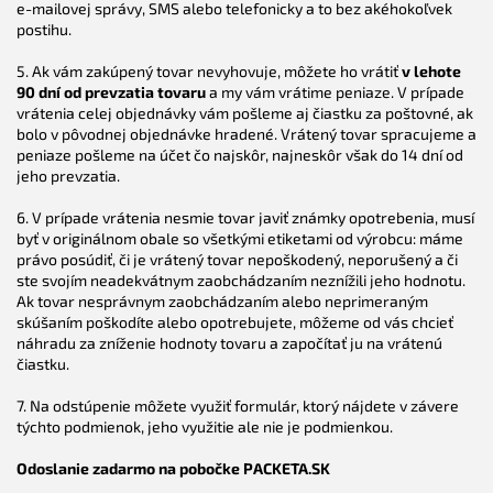
e-mailovej správy, SMS alebo telefonicky a to bez akéhokoľvek
postihu.
5. Ak vám zakúpený tovar nevyhovuje, môžete ho vrátiť
v lehote
90 dní od prevzatia tovaru
a my vám vrátime peniaze. V prípade
vrátenia celej objednávky vám pošleme aj čiastku za poštovné, ak
bolo v pôvodnej objednávke hradené. Vrátený tovar spracujeme a
peniaze pošleme na účet čo najskôr, najneskôr však do 14 dní od
jeho prevzatia.
6. V prípade vrátenia nesmie tovar javiť známky opotrebenia, musí
byť v originálnom obale so všetkými etiketami od výrobcu: máme
právo posúdiť, či je vrátený tovar nepoškodený, neporušený a či
ste svojím neadekvátnym zaobchádzaním neznížili jeho hodnotu.
Ak tovar nesprávnym zaobchádzaním alebo neprimeraným
skúšaním poškodíte alebo opotrebujete, môžeme od vás chcieť
náhradu za zníženie hodnoty tovaru a započítať ju na vrátenú
čiastku.
7. Na odstúpenie môžete využiť formulár, ktorý nájdete v závere
týchto podmienok, jeho využitie ale nie je podmienkou.
Odoslanie zadarmo na pobočke PACKETA.SK