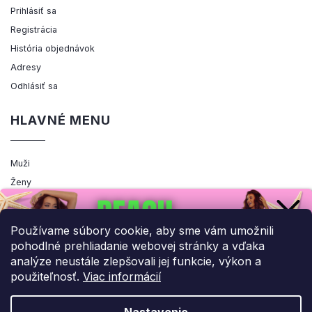
Prihlásiť sa
Registrácia
História objednávok
Adresy
Odhlásiť sa
HLAVNÉ MENU
Muži
Ženy
Výpredaj
Akcia
Používame súbory cookie, aby sme vám umožnili
pohodlné prehliadanie webovej stránky a vďaka
analýze neustále zlepšovali jej funkcie, výkon a
použiteľnosť.
Viac informácií
Copyright 2026
ENEMIQ.SK
. Všetky práva vyhradené.
Upraviť nastavenie cookies