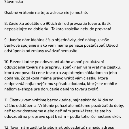
Slovensko
Osobné vrátenie na tejto adrese nie je možné.
8. Zásielku odošlite do 90tich dní od prevzatia tovaru. Balík
neposielajte na dobierku. Takáto zásielka nebude prevzatá.
9. Uveďte nám ideálne číslo objednávky, deň nákupu, vaše
bankové spojenie a ako vám máme peniaze poslať späť. Dôvod
odstúpenia od zmluvy uvádzať nemusíte.
10. Bezodkladne po odovzdaní alebo aspoň preukázaní
odovzdania tovaru na prepravu späť k nám vám vrátime čiastku,
ktorá zodpovedá cene tovaru a zaplateným nákladom na jeho
dodanie. Zo zákona máme právo vrátiť vám čiastku, ktorá
zodpovedá najlacnejšiemu spôsobu dodania, ktorý ste mohli v
našom e-shope pre doručenie daného tovaru zvoliť.
11. Čiastku vám vrátime bezodkladne, najneskôr do 14 dní od
vášho odstúpenia. Vrátenie peňazí ale môžeme pozdržať do doby,
než tovar dostaneme alebo než nám preukážete, že ste ho
odovzdali na prepravu späť k nám – podľa toho, čo nastane skôr.
12. Tovar nám zašlite (alebo inak odovzdajte) na našu adresu