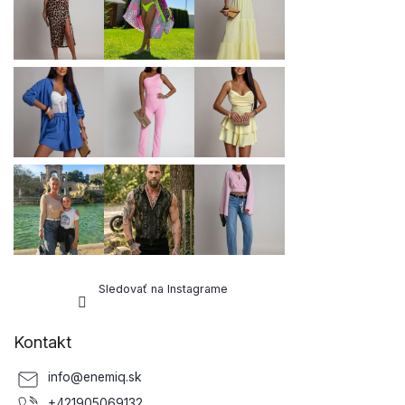
t
i
e
Sledovať na Instagrame
Kontakt
info
@
enemiq.sk
+421905069132