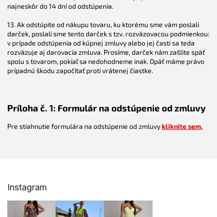
najneskôr do 14 dní od odstúpenia.
13. Ak odstúpite od nákupu tovaru, ku ktorému sme vám poslali
darček, poslali sme tento darček s tzv. rozväzovacou podmienkou:
v prípade odstúpenia od kúpnej zmluvy alebo jej časti sa teda
rozväzuje aj darovacia zmluva. Prosíme, darček nám zašlite späť
spolu s tovarom, pokiaľ sa nedohodneme inak. Opäť máme právo
prípadnú škodu započítať proti vrátenej čiastke.
Príloha č. 1: Formulár na odstúpenie od zmluvy
Pre stiahnutie formulára na odstúpenie od zmluvy
kliknite sem.
Z
Instagram
á
p
ä