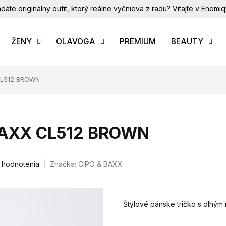
dáte originálny oufit, ktorý reálne vyčnieva z radu? Vitajte v Enemiq
ŽENY
OLAVOGA
PREMIUM
BEAUTY
 CL512 BROWN
 BAXX CL512 BROWN
 hodnotenia
Značka:
CIPO & BAXX
Štýlové pánske tričko s dlhý