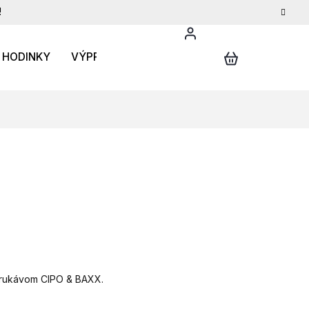
!
HODINKY
VÝPREDAJ
DARČEKOVÝ POUKAZ
INFO
m rukávom CIPO & BAXX.