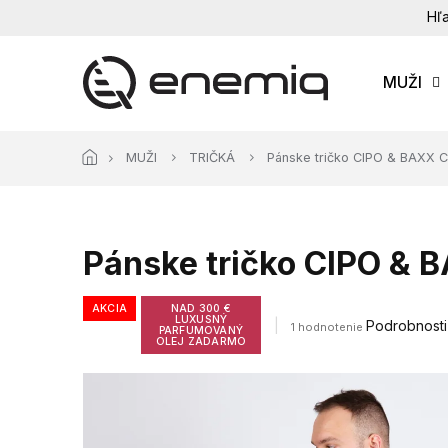
Prejsť
Hľa
na
obsah
MUŽI
MUŽI
TRIČKÁ
Pánske tričko CIPO & BAXX
Pánske tričko CIPO &
AKCIA
NAD 300 €
LUXUSNÝ
Priemerné
Podrobnosti
1 hodnotenie
PARFUMOVANÝ
hodnotenie
OLEJ ZADARMO
produktu
je
5,0
z
5