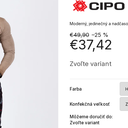
Moderný, jedinečný a nadčasový
€49,90
–25 %
€37,42
Jednotková
cena:
Zvoľte variant
Farba
Konfekčná veľkosť
Môžeme doručiť do:
Zvoľte variant