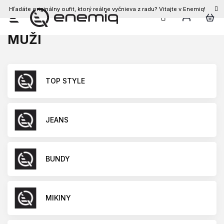
Hľadáte originálny oufit, ktorý reálne vyčnieva z radu? Vitajte v Enemiq!
Prejsť
na
MUŽI
obsah
TOP STYLE
JEANS
BUNDY
MIKINY