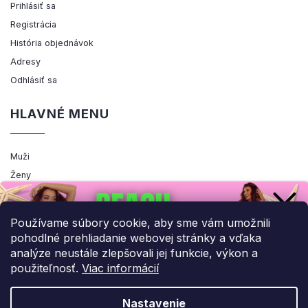
Prihlásiť sa
Registrácia
História objednávok
Adresy
Odhlásiť sa
HLAVNÉ MENU
Muži
Ženy
Výpredaj
Akcia
Používame súbory cookie, aby sme vám umožnili
pohodlné prehliadanie webovej stránky a vďaka
analýze neustále zlepšovali jej funkcie, výkon a
použiteľnosť.
Viac informácií
Copyright 2026
ENEMIQ.SK
. Všetky práva vyhradené.
Upraviť nastavenie cookies
Nastavenie