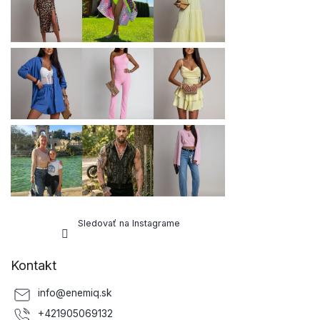
t
k
i
y
e
v
ý
p
i
s
u
Sledovať na Instagrame
Kontakt
info
@
enemiq.sk
+421905069132