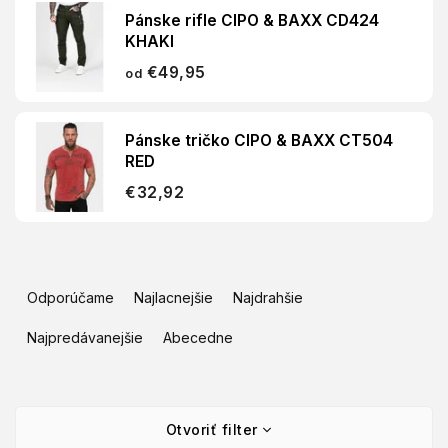
Pánske rifle CIPO & BAXX CD424
KHAKI
€49,95
od
Pánske tričko CIPO & BAXX CT504
RED
€32,92
R
a
Odporúčame
Najlacnejšie
Najdrahšie
d
e
Najpredávanejšie
Abecedne
n
i
e
V
p
Otvoriť filter
ý