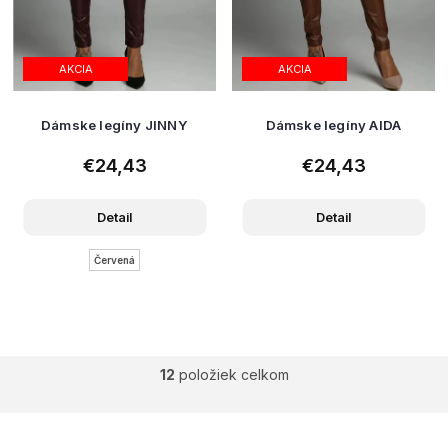
AKCIA
AKCIA
Dámske legíny JINNY
Dámske legíny AIDA
€24,43
€24,43
Detail
Detail
Červená
12
položiek celkom
O
v
l
á