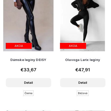
u
k
t
o
v
AKCIA
AKCIA
Dámske legíny DEISY
Olavoga Larix legíny
€33,67
€47,91
Detail
Detail
Čierna
Béžová