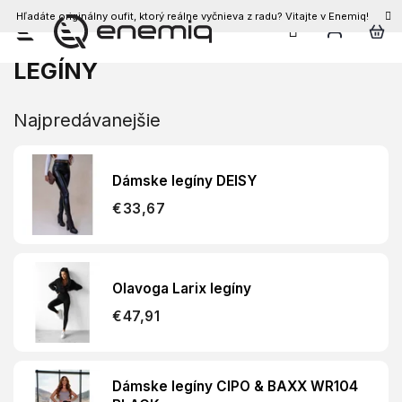
Hľadáte originálny oufit, ktorý reálne vyčnieva z radu? Vitajte v Enemiq!
Prejsť
na
LEGÍNY
obsah
Najpredávanejšie
Dámske legíny DEISY
€33,67
Olavoga Larix legíny
€47,91
Dámske legíny CIPO & BAXX WR104