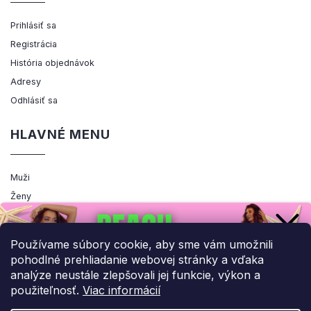
Prihlásiť sa
Registrácia
História objednávok
Adresy
Odhlásiť sa
HLAVNÉ MENU
Muži
Ženy
Výpredaj
Akcia
Používame súbory cookie, aby sme vám umožnili
pohodlné prehliadanie webovej stránky a vďaka
analýze neustále zlepšovali jej funkcie, výkon a
použiteľnosť.
Viac informácií
Copyright 2026
ENEMIQ.SK
. Všetky práva vyhradené.