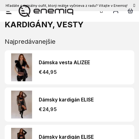
Hľadáte originálny oufit, ktorý reálne vyčnieva z radu? Vitajte v Enemiq!
Prejsť
na
KARDIGÁNY, VESTY
obsah
Najpredávanejšie
Dámska vesta ALIZEE
€44,95
Dámsky kardigán ELISE
€24,95
Dámsky kardigán ELISE