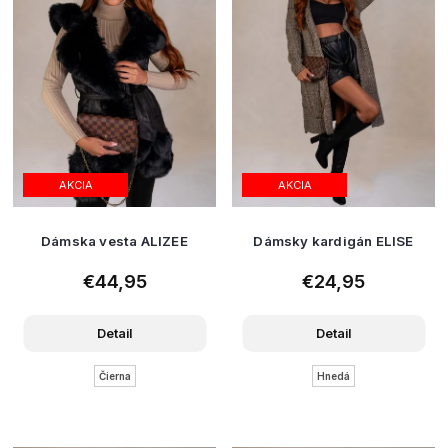
u
k
t
o
v
AKCIA
AKCIA
Dámska vesta ALIZEE
Dámsky kardigán ELISE
€44,95
€24,95
Detail
Detail
Čierna
Hnedá