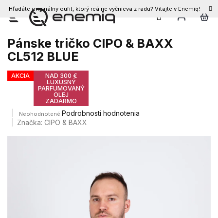
Hľadáte originálny oufit, ktorý reálne vyčnieva z radu? Vitajte v Enemiq!
Prejsť
na
obsah
Pánske tričko CIPO & BAXX
CL512 BLUE
AKCIA
NAD 300 €
LUXUSNÝ
PARFUMOVANÝ
OLEJ
ZADARMO
Priemerné
Podrobnosti hodnotenia
Neohodnotené
hodnotenie
Značka:
CIPO & BAXX
produktu
je
0,0
z
5
hviezdičiek.