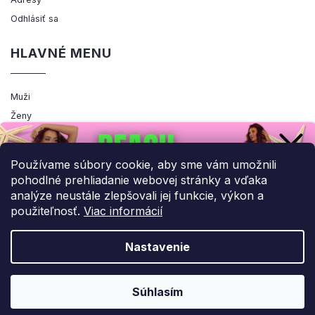
Odhlásiť sa
HLAVNÉ MENU
Muži
Ženy
Výpredaj
Akcia
Používame súbory cookie, aby sme vám umožnili
pohodlné prehliadanie webovej stránky a vďaka
analýze neustále zlepšovali jej funkcie, výkon a
použiteľnosť.
Viac informácií
Copyright 2026
ENEMIQ.SK
. Všetky práva vyhradené.
Upraviť nastavenie cookies
Nastavenie
Grafický návrh vytvořil a nakódoval
Shoptak.cz
UPLATNIŤ ZĽAVU!
Súhlasím
Vytvoril Shoptet