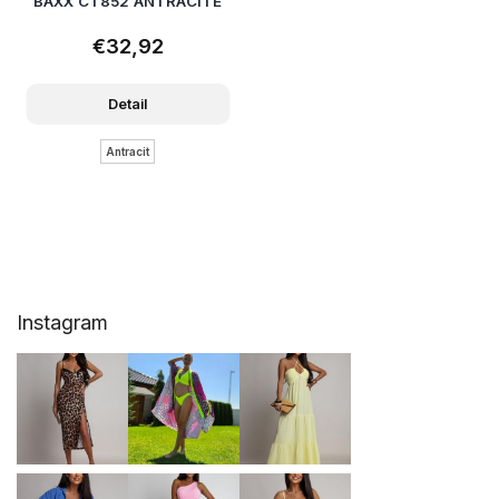
BAXX CT852 ANTRACITE
€32,92
Detail
Antracit
Z
Instagram
á
p
ä
t
i
e