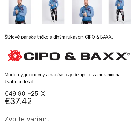
Štýlové pánske tričko s dlhým rukávom CIPO & BAXX.
Moderný, jedinečný a nadčasový dizajn so zameraním na
kvalitu a detail.
€49,90
–25 %
€37,42
Jednotková
cena:
Zvoľte variant