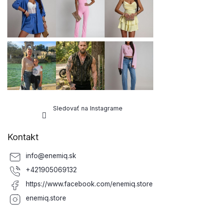
Sledovať na Instagrame
Kontakt
info
@
enemiq.sk
+421905069132
https://www.facebook.com/enemiq.store
enemiq.store