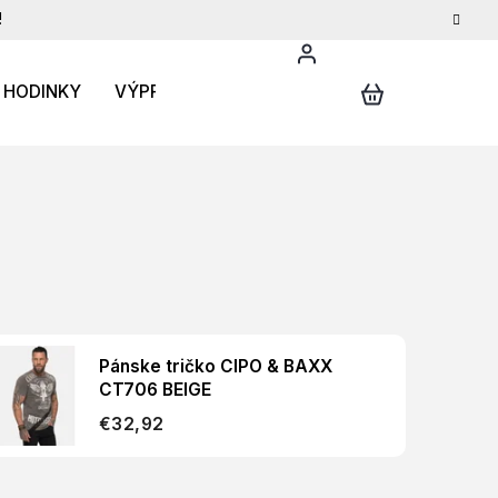
!
HODINKY
VÝPREDAJ
DARČEKOVÝ POUKAZ
INFO
Pánske tričko CIPO & BAXX
CT706 BEIGE
€32,92