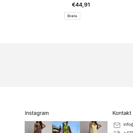
€44,91
Biela
Z
á
p
ä
Instagram
Kontakt
t
i
info
e
+421