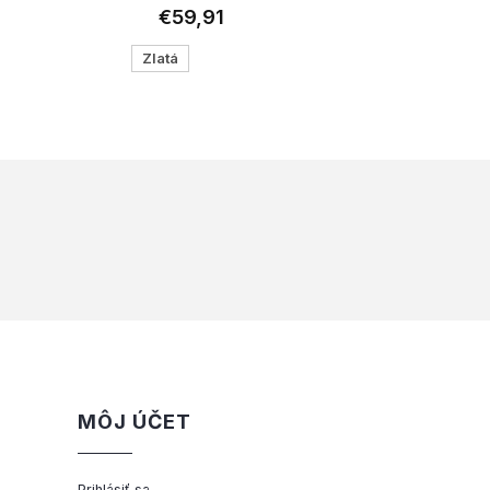
€59,91
Zlatá
MÔJ ÚČET
Prihlásiť sa