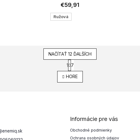
€59,91
Ružová
NAČÍTAŤ 12 ĎALŠÍCH
S
1
7
O
t
v
r
HORE
l
á
á
n
d
k
a
o
c
v
i
a
e
Informácie pre vás
n
p
i
r
Obchodné podmienky
e
@
enemiq.sk
v
Ochrana osobných údajov
k
905069132