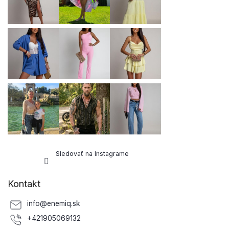
k
i
y
e
v
ý
p
i
s
u
Sledovať na Instagrame
Kontakt
info
@
enemiq.sk
+421905069132