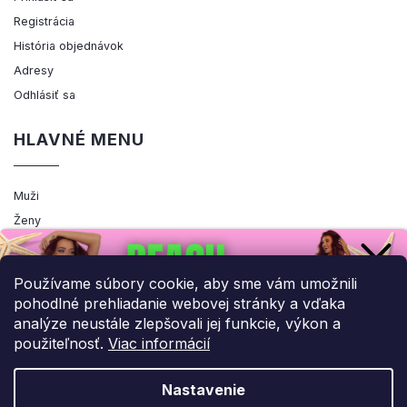
Registrácia
História objednávok
Adresy
Odhlásiť sa
HLAVNÉ MENU
Muži
Ženy
Výpredaj
Akcia
Používame súbory cookie, aby sme vám umožnili
pohodlné prehliadanie webovej stránky a vďaka
analýze neustále zlepšovali jej funkcie, výkon a
použiteľnosť.
Viac informácií
Copyright 2026
ENEMIQ.SK
. Všetky práva vyhradené.
Upraviť nastavenie cookies
Nastavenie
Grafický návrh vytvořil a nakódoval
Shoptak.cz