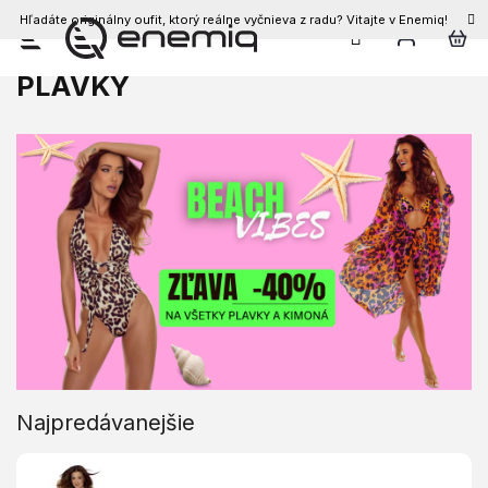
Hľadáte originálny oufit, ktorý reálne vyčnieva z radu? Vitajte v Enemiq!
Prejsť
na
PLAVKY
obsah
Najpredávanejšie