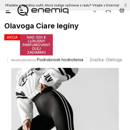
Hľadáte originálny oufit, ktorý reálne vyčnieva z radu? Vitajte v Enemiq!
Prejsť
na
obsah
Olavoga Ciare legíny
AKCIA
NAD 300 €
LUXUSNÝ
PARFUMOVANÝ
OLEJ
ZADARMO
Priemerné
Podrobnosti hodnotenia
Značka:
OlaVoga
Neohodnotené
hodnotenie
produktu
je
0,0
z
5
hviezdičiek.