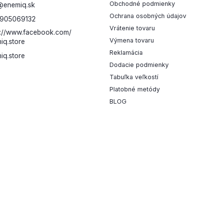
Obchodné podmienky
@
enemiq.sk
Ochrana osobných údajov
905069132
Vrátenie tovaru
s://www.facebook.com/
Výmena tovaru
iq.store
Reklamácia
iq.store
Dodacie podmienky
Tabuľka veľkostí
Platobné metódy
BLOG