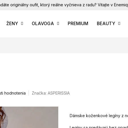
dáte originálny oufit, ktorý reálne vyčnieva z radu? Vitajte v Enemiq
ŽENY
OLAVOGA
PREMIUM
BEAUTY
ti hodnotenia
Značka:
ASPERISSIA
Dámske koženkové legíny z no
Legíny sa predávajú bez opas