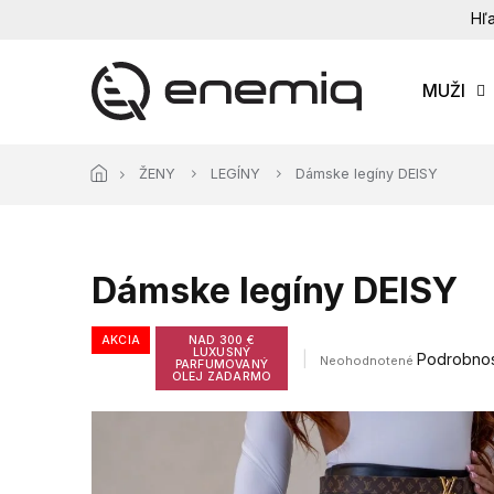
Prejsť
Hľa
na
obsah
MUŽI
ŽENY
LEGÍNY
Dámske legíny DEISY
Dámske legíny DEISY
AKCIA
NAD 300 €
LUXUSNÝ
Priemerné
Podrobnos
Neohodnotené
PARFUMOVANÝ
hodnotenie
OLEJ ZADARMO
produktu
je
0,0
z
5