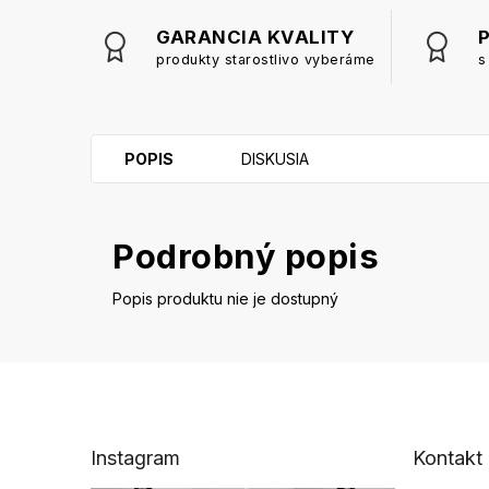
GARANCIA KVALITY
produkty starostlivo vyberáme
s
POPIS
DISKUSIA
Podrobný popis
Popis produktu nie je dostupný
Z
á
p
ä
Instagram
Kontakt
t