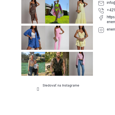
i
info
e
+421
http
enem
enem
Sledovať na Instagrame