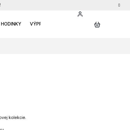
!
HODINKY
VÝPREDAJ
DARČEKOVÝ POUKAZ
INFO
vej kolekcie.
ku.