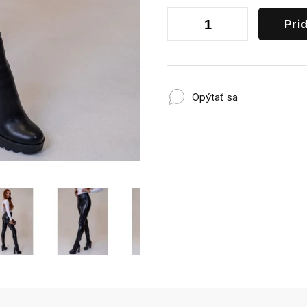
Pri
Opýtať sa