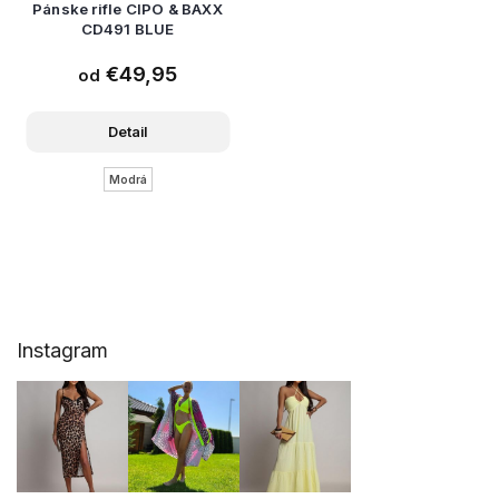
Pánske rifle CIPO & BAXX
CD491 BLUE
€49,95
od
Detail
Modrá
Z
Instagram
á
p
ä
t
i
e