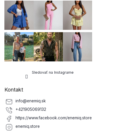
Sledovať na Instagrame
Kontakt
info
@
enemiq.sk
+421905069132
https://www.facebook.com/enemiq.store
enemiq.store