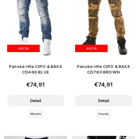
AKCIA
AKCIA
Pánske rifle CIPO & BAXX
Pánske rifle CIPO & BAXX
CD466 BLUE
CD780 BROWN
€74,91
€74,91
Detail
Detail
Modrá
Hnedá