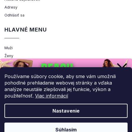
Adresy
Odhlásiť sa
HLAVNÉ MENU
Muži
Ženy
Výpredaj
Akcia
Používame súbory cookie, aby sme vám umožnili
pohodlné prehliadanie webovej stránky a vďaka
analýze neustále zlepšovali jej funkcie, výkon a
použiteľnosť.
Viac informácií
Copyright 2026
ENEMIQ.SK
. Všetky práva vyhradené.
Upraviť nastavenie cookies
Nastavenie
Grafický návrh vytvořil a nakódoval
Shoptak.cz
UPLATNIŤ ZĽAVU!
Súhlasím
Vytvoril Shoptet