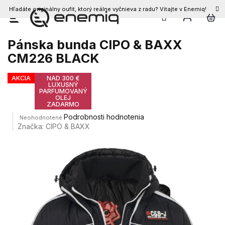
Hľadáte originálny oufit, ktorý reálne vyčnieva z radu? Vitajte v Enemiq!
Prejsť
na
obsah
Pánska bunda CIPO & BAXX
CM226 BLACK
AKCIA
NAD 300 €
LUXUSNÝ
PARFUMOVANÝ
OLEJ
ZADARMO
Priemerné
Podrobnosti hodnotenia
Neohodnotené
hodnotenie
Značka:
CIPO & BAXX
produktu
je
0,0
z
5
hviezdičiek.