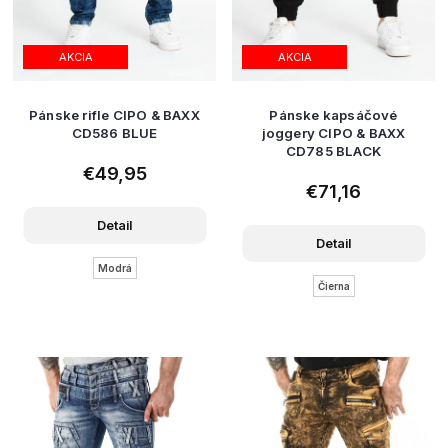
AKCIA
AKCIA
Pánske rifle CIPO & BAXX
Pánske kapsáčové
CD586 BLUE
joggery CIPO & BAXX
CD785 BLACK
€49,95
€71,16
Detail
Detail
Modrá
Čierna