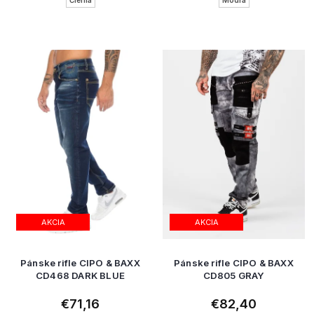
AKCIA
AKCIA
Pánske rifle CIPO & BAXX
Pánske rifle CIPO & BAXX
CD468 DARK BLUE
CD805 GRAY
€71,16
€82,40