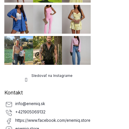
Sledovať na Instagrame
Kontakt
info
@
enemiq.sk
+421905069132
https://www.facebook.com/enemiq.store
enemiq.store