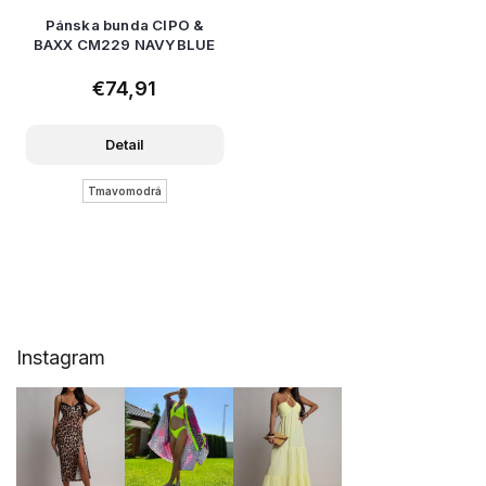
Pánska bunda CIPO &
BAXX CM229 NAVYBLUE
€74,91
Detail
Tmavomodrá
Z
Instagram
á
p
ä
t
i
e