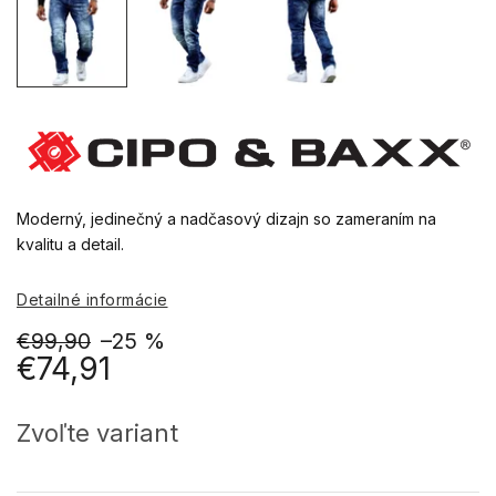
Moderný, jedinečný a nadčasový dizajn so zameraním na
kvalitu a detail.
Detailné informácie
€99,90
–25 %
€74,91
Jednotková
cena:
Zvoľte variant