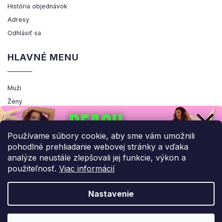
História objednávok
Adresy
Odhlásiť sa
HLAVNÉ MENU
Muži
Ženy
Výpredaj
Akcia
Používame súbory cookie, aby sme vám umožnili
pohodlné prehliadanie webovej stránky a vďaka
analýze neustále zlepšovali jej funkcie, výkon a
použiteľnosť.
Viac informácií
Copyright 2026
ENEMIQ.SK
. Všetky práva vyhradené.
Upraviť nastavenie cookies
Nastavenie
Grafický návrh vytvořil a nakódoval
Shoptak.cz
UPLATNIŤ ZĽAVU!