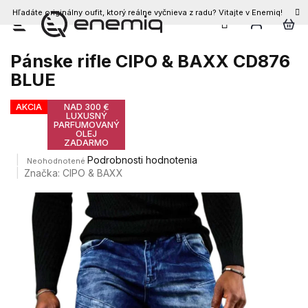
Hľadáte originálny oufit, ktorý reálne vyčnieva z radu? Vitajte v Enemiq!
Prejsť
na
obsah
Pánske rifle CIPO & BAXX CD876
BLUE
AKCIA
NAD 300 €
LUXUSNÝ
PARFUMOVANÝ
OLEJ
ZADARMO
Priemerné
Podrobnosti hodnotenia
Neohodnotené
hodnotenie
Značka:
CIPO & BAXX
produktu
je
0,0
z
5
hviezdičiek.