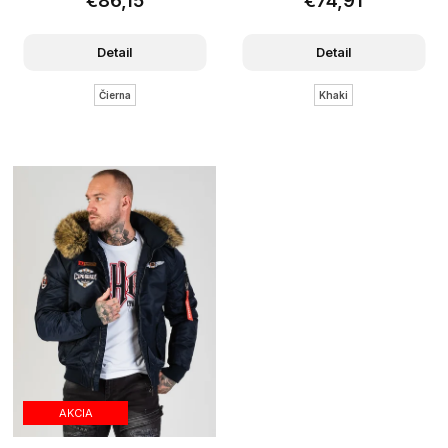
€86,15
€74,91
Detail
Detail
Čierna
Khaki
AKCIA