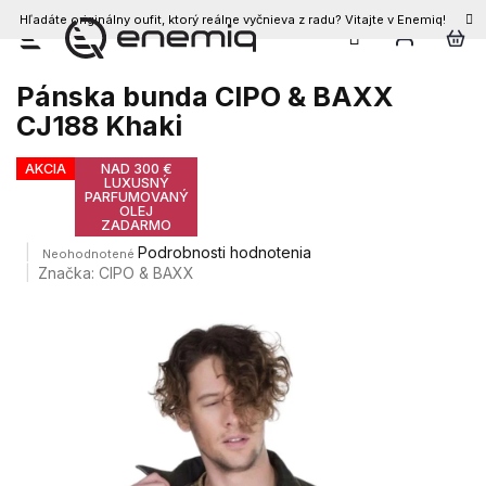
Hľadáte originálny oufit, ktorý reálne vyčnieva z radu? Vitajte v Enemiq!
Prejsť
na
obsah
Pánska bunda CIPO & BAXX
CJ188 Khaki
AKCIA
NAD 300 €
LUXUSNÝ
PARFUMOVANÝ
OLEJ
ZADARMO
Priemerné
Podrobnosti hodnotenia
Neohodnotené
hodnotenie
Značka:
CIPO & BAXX
produktu
je
0,0
z
5
hviezdičiek.