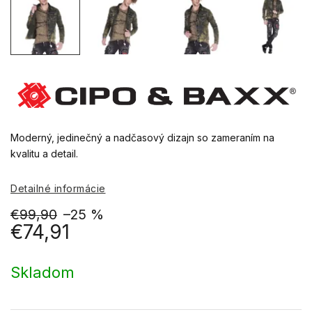
Moderný, jedinečný a nadčasový dizajn so zameraním na
kvalitu a detail.
Detailné informácie
€99,90
–25 %
€74,91
Jednotková
cena:
Skladom