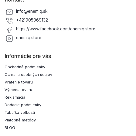
info
@
enemiq.sk
+421905069132
https://www.facebook.com/enemiq.store
enemiq.store
Informácie pre vás
Obchodné podmienky
Ochrana osobných údajov
Vrátenie tovaru
Výmena tovaru
Reklamácia
Dodacie podmienky
Tabuľka veľkostí
Platobné metódy
BLOG