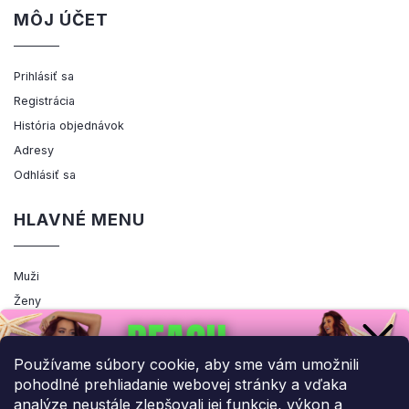
MÔJ ÚČET
Prihlásiť sa
Registrácia
História objednávok
Adresy
Odhlásiť sa
HLAVNÉ MENU
Muži
Ženy
Výpredaj
Akcia
Používame súbory cookie, aby sme vám umožnili
pohodlné prehliadanie webovej stránky a vďaka
analýze neustále zlepšovali jej funkcie, výkon a