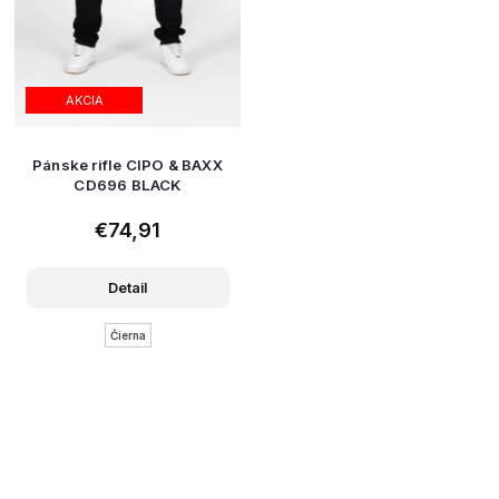
AKCIA
Pánske rifle CIPO & BAXX
CD696 BLACK
€74,91
Detail
Čierna
Z