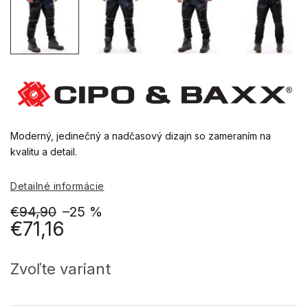
Moderný, jedinečný a nadčasový dizajn so zameraním na
kvalitu a detail.
Detailné informácie
€94,90
–25 %
€71,16
Jednotková
cena:
Zvoľte variant