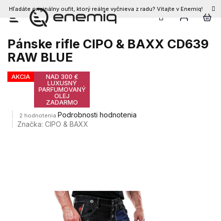
Hľadáte originálny oufit, ktorý reálne vyčnieva z radu? Vitajte v Enemiq!
Prejsť
na
obsah
Pánske rifle CIPO & BAXX CD639
RAW BLUE
AKCIA
NAD 300 €
LUXUSNÝ
PARFUMOVANÝ
OLEJ
ZADARMO
Priemerné
Podrobnosti hodnotenia
2 hodnotenia
hodnotenie
Značka:
CIPO & BAXX
produktu
je
4,5
z
5
hviezdičiek.