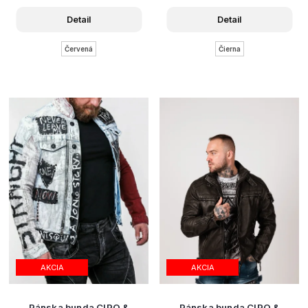
Detail
Detail
Červená
Čierna
AKCIA
AKCIA
Pánska bunda CIPO &
Pánska bunda CIPO &