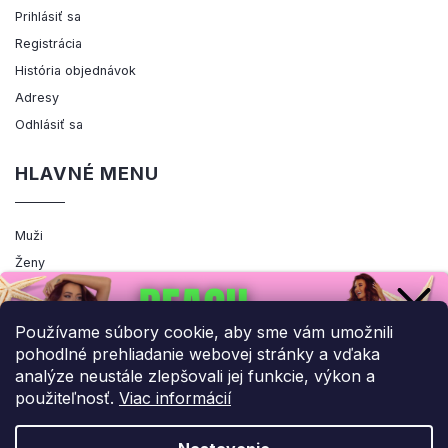
Prihlásiť sa
Registrácia
História objednávok
Adresy
Odhlásiť sa
HLAVNÉ MENU
Muži
Ženy
Výpredaj
Akcia
Používame súbory cookie, aby sme vám umožnili
pohodlné prehliadanie webovej stránky a vďaka
analýze neustále zlepšovali jej funkcie, výkon a
použiteľnosť.
Viac informácií
Copyright 2026
ENEMIQ.SK
. Všetky práva vyhradené.
Upraviť nastavenie cookies