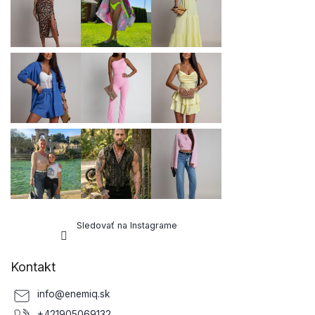
t
i
e
Sledovať na Instagrame
Kontakt
info
@
enemiq.sk
+421905069132