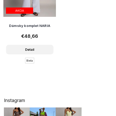
AKCIA
Dámsky komplet NARIA
€48,66
Detail
Biela
Z
Instagram
á
p
ä