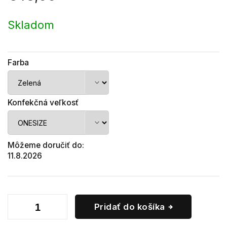
Jednotková
cena:
Skladom
Farba
Konfekčná veľkosť
Môžeme doručiť do:
11.8.2026
Pridať do košíka