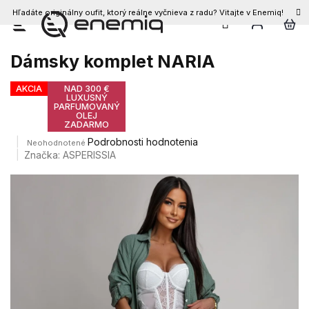
Hľadáte originálny oufit, ktorý reálne vyčnieva z radu? Vitajte v Enemiq!
Prejsť
na
obsah
Dámsky komplet NARIA
AKCIA
NAD 300 €
LUXUSNÝ
PARFUMOVANÝ
OLEJ
ZADARMO
Priemerné
Podrobnosti hodnotenia
Neohodnotené
hodnotenie
Značka:
ASPERISSIA
produktu
je
0,0
z
5
hviezdičiek.