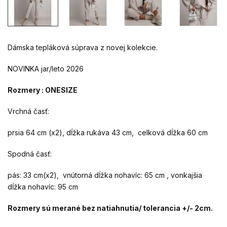
Dámska tepláková súprava z novej kolekcie.
NOVINKA jar/leto 2026
Rozmery : ONESIZE
Vrchná časť:
prsia 64 cm (x2), dĺžka rukáva 43 cm, celková dĺžka 60 cm
Spodná časť:
pás: 33 cm(x2), vnútorná dĺžka nohavíc: 65 cm , vonkajšia
dĺžka nohavíc: 95 cm
Rozmery sú merané bez natiahnutia/ tolerancia +/- 2cm.