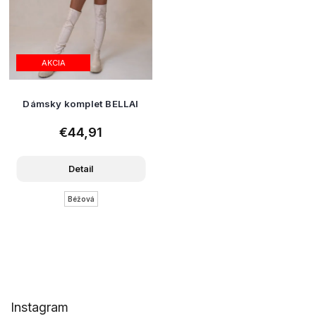
AKCIA
Dámsky komplet BELLAI
€44,91
Detail
Béžová
Z
Instagram
á