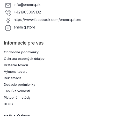
info
@
enemiq.sk
+421905069132
https://www.facebook.com/enemiq.store
enemiq.store
Informácie pre vás
Obchodné podmienky
Ochrana osobných údajov
Vrátenie tovaru
Výmena tovaru
Reklamácia
Dodacie podmienky
Tabuľka veľkostí
Platobné metódy
BLOG