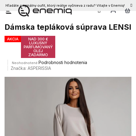
Hľadáte originálny oufit, ktorý reálne vyčnieva z radu? Vitajte v Enemiq!
Prejsť
na
obsah
Dámska tepláková súprava LENSI
AKCIA
NAD 300 €
LUXUSNÝ
PARFUMOVANÝ
OLEJ
ZADARMO
Priemerné
Podrobnosti hodnotenia
Neohodnotené
hodnotenie
Značka:
ASPERISSIA
produktu
je
0,0
z
5
hviezdičiek.