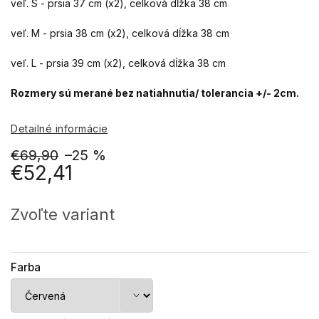
veľ. S - prsia 37 cm (x2), celková dĺžka 38 cm
veľ. M - prsia 38 cm (x2), celková dĺžka 38 cm
veľ. L - prsia 39 cm (x2), celková dĺžka 38 cm
Rozmery sú merané bez natiahnutia/ tolerancia +/- 2cm.
Detailné informácie
€69,90
–25 %
€52,41
Jednotková
cena:
Zvoľte variant
Farba