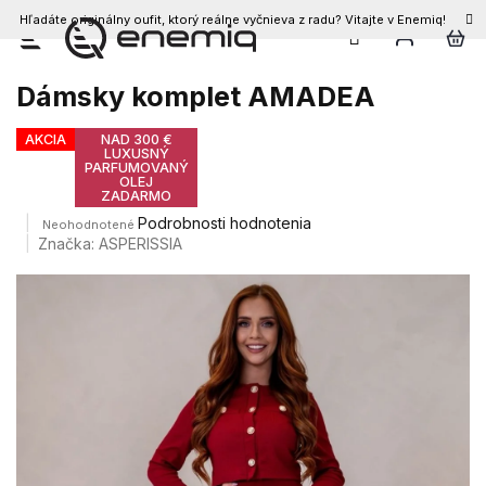
Hľadáte originálny oufit, ktorý reálne vyčnieva z radu? Vitajte v Enemiq!
Prejsť
na
obsah
Dámsky komplet AMADEA
AKCIA
NAD 300 €
LUXUSNÝ
PARFUMOVANÝ
OLEJ
ZADARMO
Priemerné
Podrobnosti hodnotenia
Neohodnotené
hodnotenie
Značka:
ASPERISSIA
produktu
je
0,0
z
5
hviezdičiek.