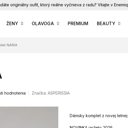
dáte originálny oufit, ktorý reálne vyčnieva z radu? Vitajte v Enemiq
ŽENY
OLAVOGA
PREMIUM
BEAUTY
let NARIA
A
ti hodnotenia
Značka:
ASPERISSIA
Dámsky komplet z novej letnej
NOVINKA jar/leto 2026