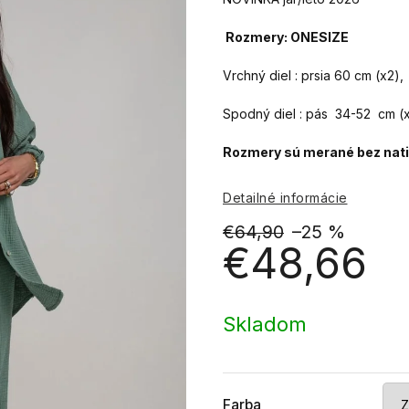
Rozmery: ONESIZE
Vrchný diel : prsia 60 cm (x2
Spodný diel : pás 34-52 cm (
Rozmery sú merané bez natia
Detailné informácie
€64,90
–25 %
€48,66
Jednotková
cena:
Skladom
Farba