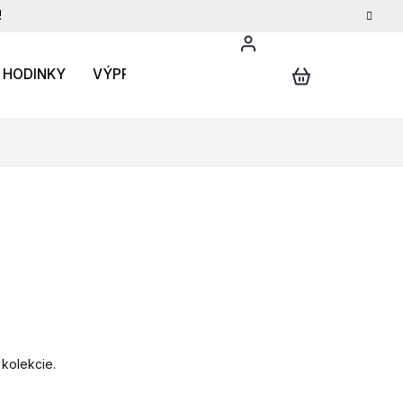
!
HODINKY
VÝPREDAJ
DARČEKOVÝ POUKAZ
INFO
 kolekcie.