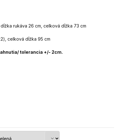
), dĺžka rukáva 26 cm, celková dĺžka 73 cm
x2), celková dĺžka 95 cm
hnutia/ tolerancia +/- 2cm.