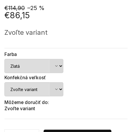
€114,90
–25 %
€86,15
Jednotková
cena:
Zvoľte variant
Farba
Konfekčná veľkosť
Môžeme doručiť do:
Zvoľte variant