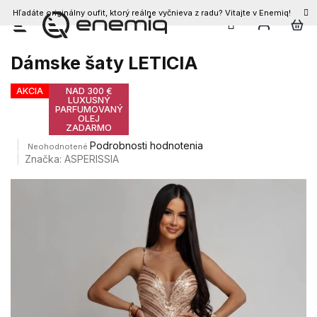
Hľadáte originálny oufit, ktorý reálne vyčnieva z radu? Vitajte v Enemiq!
Prejsť
na
obsah
Dámske šaty LETICIA
AKCIA
NAD 300 €
LUXUSNÝ
PARFUMOVANÝ
OLEJ
ZADARMO
Priemerné
Podrobnosti hodnotenia
Neohodnotené
hodnotenie
Značka:
ASPERISSIA
produktu
je
0,0
z
5
hviezdičiek.