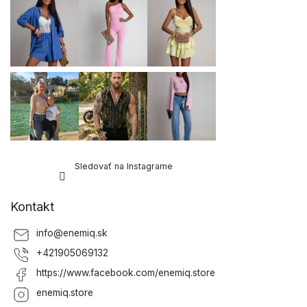
Sledovať na Instagrame
Kontakt
info
@
enemiq.sk
+421905069132
https://www.facebook.com/enemiq.store
enemiq.store