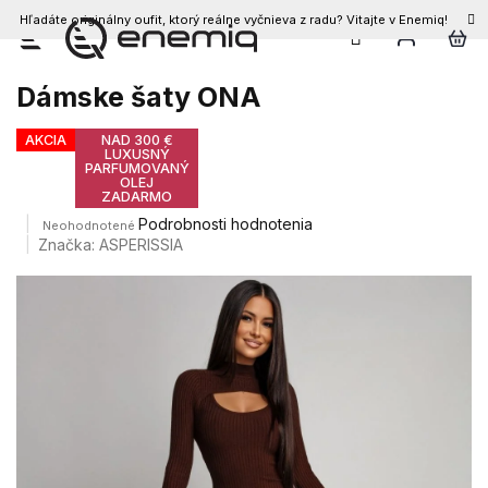
Hľadáte originálny oufit, ktorý reálne vyčnieva z radu? Vitajte v Enemiq!
Prejsť
na
obsah
Dámske šaty ONA
AKCIA
NAD 300 €
LUXUSNÝ
PARFUMOVANÝ
OLEJ
ZADARMO
Priemerné
Podrobnosti hodnotenia
Neohodnotené
hodnotenie
Značka:
ASPERISSIA
produktu
je
0,0
z
5
hviezdičiek.