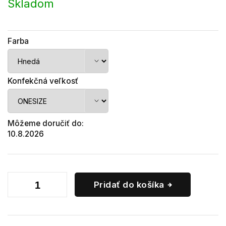
cena:
Skladom
Farba
Konfekčná veľkosť
Môžeme doručiť do:
10.8.2026
Pridať do košíka