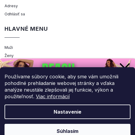
Adresy
Odhlásiť sa
HLAVNÉ MENU
Muži
Ženy
Výpredaj
Akcia
Používame súbory cookie, aby sme vám umožnili
pohodlné prehliadanie webovej stránky a vďaka
analýze neustále zlepšovali jej funkcie, výkon a
použiteľnosť.
Viac informácií
Copyright 2026
ENEMIQ.SK
. Všetky práva vyhradené.
Upraviť nastavenie cookies
Nastavenie
Grafický návrh vytvořil a nakódoval
Shoptak.cz
UPLATNIŤ ZĽAVU!
Súhlasím
Vytvoril Shoptet