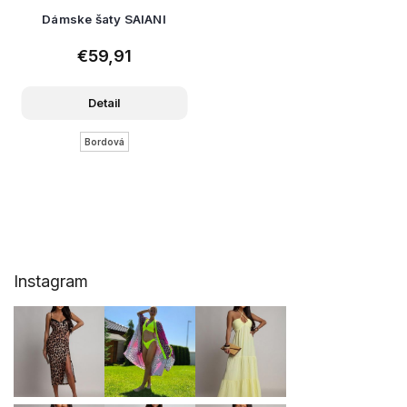
Dámske šaty SAIANI
€59,91
Detail
Bordová
Z
Instagram
á
p
ä
t
i
e