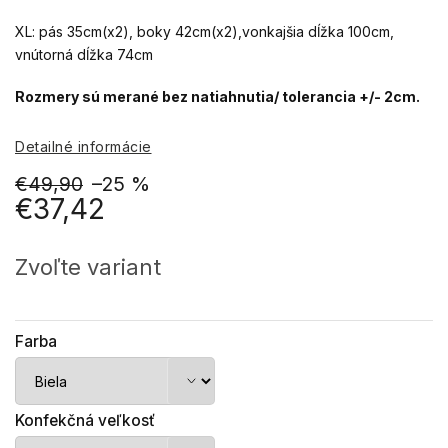
XL: pás 35cm(x2), boky 42cm(x2),vonkajšia dĺžka 100cm,
vnútorná dĺžka 74cm
Rozmery sú merané bez natiahnutia/ tolerancia +/- 2cm.
Detailné informácie
€49,90
–25 %
€37,42
Jednotková
cena:
Zvoľte variant
Farba
Konfekčná veľkosť