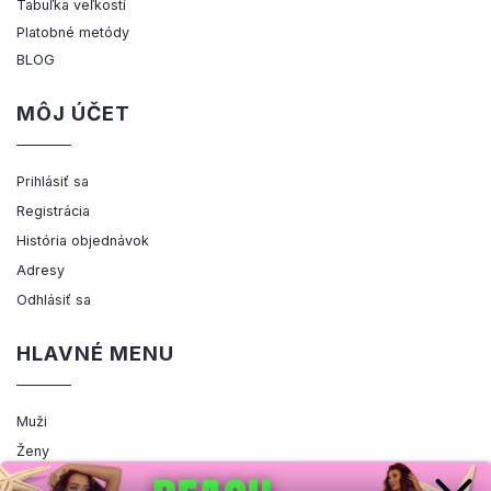
Tabuľka veľkostí
Platobné metódy
BLOG
MÔJ ÚČET
Prihlásiť sa
Registrácia
História objednávok
Adresy
Odhlásiť sa
HLAVNÉ MENU
Muži
Ženy
Výpredaj