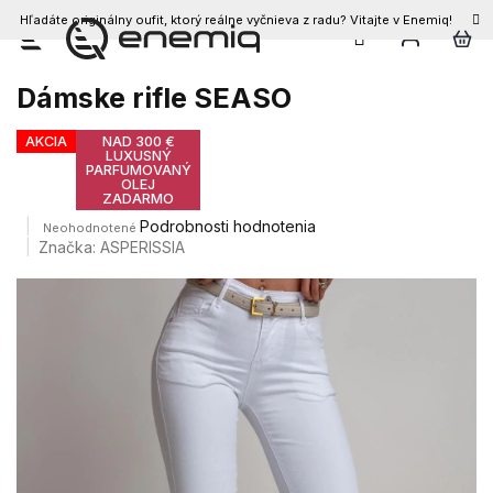
Hľadáte originálny oufit, ktorý reálne vyčnieva z radu? Vitajte v Enemiq!
Prejsť
na
obsah
Dámske rifle SEASO
AKCIA
NAD 300 €
LUXUSNÝ
PARFUMOVANÝ
OLEJ
ZADARMO
Priemerné
Podrobnosti hodnotenia
Neohodnotené
hodnotenie
Značka:
ASPERISSIA
produktu
je
0,0
z
5
hviezdičiek.