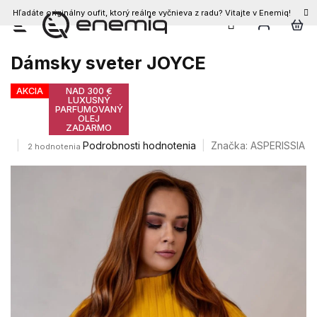
Hľadáte originálny oufit, ktorý reálne vyčnieva z radu? Vitajte v Enemiq!
Prejsť
na
obsah
Dámsky sveter JOYCE
AKCIA
NAD 300 €
LUXUSNÝ
PARFUMOVANÝ
OLEJ
ZADARMO
Priemerné
Podrobnosti hodnotenia
Značka:
ASPERISSIA
2 hodnotenia
hodnotenie
produktu
je
5,0
z
5
hviezdičiek.