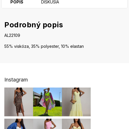
POPIS
DISKUSIA
Podrobný popis
AL22109
55% viskóza, 35% polyester, 10% elastan
Z
Instagram
á
p
ä
t
i
e