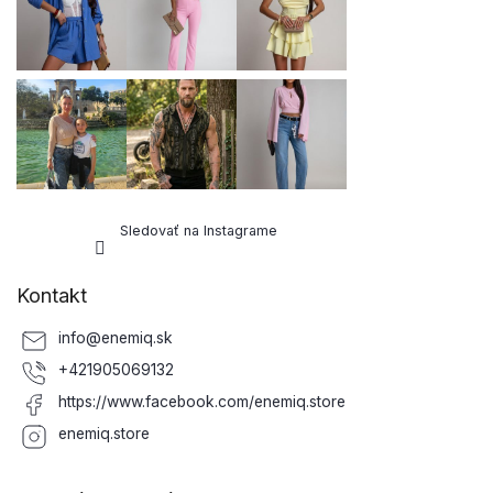
Sledovať na Instagrame
Kontakt
info
@
enemiq.sk
+421905069132
https://www.facebook.com/enemiq.store
enemiq.store