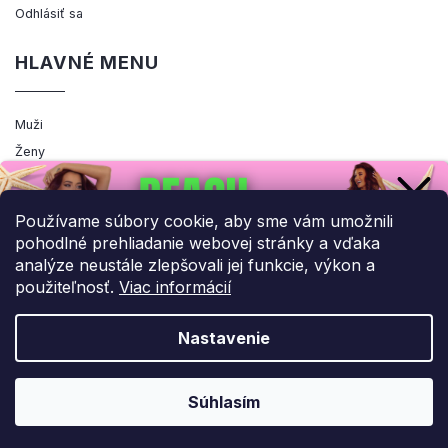
Odhlásiť sa
HLAVNÉ MENU
Muži
Ženy
Výpredaj
Akcia
Používame súbory cookie, aby sme vám umožnili
pohodlné prehliadanie webovej stránky a vďaka
analýze neustále zlepšovali jej funkcie, výkon a
použiteľnosť.
Viac informácií
Copyright 2026
ENEMIQ.SK
. Všetky práva vyhradené.
Upraviť nastavenie cookies
Nastavenie
Grafický návrh vytvořil a nakódoval
Shoptak.cz
UPLATNIŤ ZĽAVU!
Súhlasím
Vytvoril Shoptet