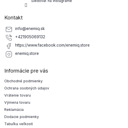
Sledovať na Instagrame
Kontakt
info
@
enemiq.sk
+421905069132
https://www.facebook.com/enemiq.store
enemiq.store
Informácie pre vás
Obchodné podmienky
Ochrana osobných údajov
Vrátenie tovaru
Výmena tovaru
Reklamácia
Dodacie podmienky
Tabuľka veľkostí