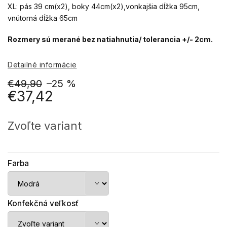
XL: pás 39 cm(x2), boky 44cm(x2),vonkajšia dĺžka 95cm,
vnútorná dĺžka 65cm
Rozmery sú merané bez natiahnutia/ tolerancia +/- 2cm.
Detailné informácie
€49,90
–25 %
€37,42
Jednotková
cena:
Zvoľte variant
Farba
Konfekčná veľkosť