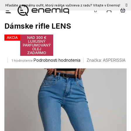
Hľadáte originálny oufit, ktorý reálne vyčnieva z radu? Vitajte v Enemiq!
Prejsť
na
obsah
Dámske rifle LENS
AKCIA
NAD 300 €
LUXUSNÝ
PARFUMOVANÝ
OLEJ
ZADARMO
Priemerné
Podrobnosti hodnotenia
Značka:
ASPERISSIA
1 hodnotenie
hodnotenie
produktu
je
5,0
z
5
hviezdičiek.