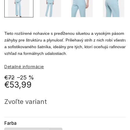
Tieto rozšírené nohavice s predĺženou siluetou a vysokým pásom ma
záhyby pre štruktúru a plynulosť. Priliehavý strih z nich robí všest
a sofistikovaného šatníka, ideálny pre tých, ktorí oceňujú rafinovaný
vzhľad na formálnych udalostiach.
Detailné informácie
€72
–25 %
€53,99
Jednotková
cena:
Zvoľte variant
Farba