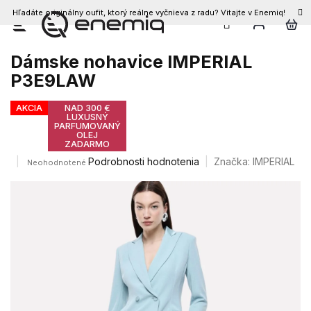
Hľadáte originálny oufit, ktorý reálne vyčnieva z radu? Vitajte v Enemiq!
Prejsť
na
obsah
Dámske nohavice IMPERIAL
P3E9LAW
AKCIA
NAD 300 €
LUXUSNÝ
PARFUMOVANÝ
OLEJ
ZADARMO
Priemerné
Podrobnosti hodnotenia
Značka:
IMPERIAL
Neohodnotené
hodnotenie
produktu
je
0,0
z
5
hviezdičiek.