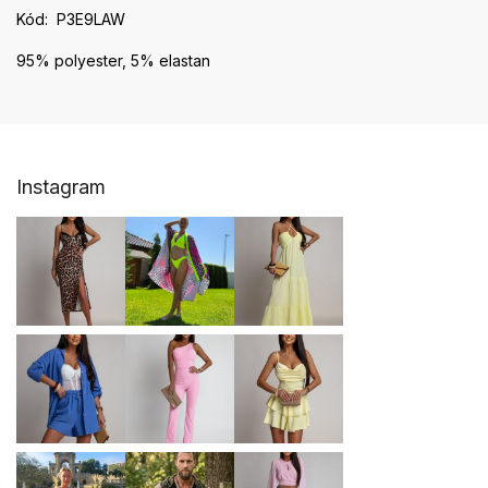
Kód: P3E9LAW
95% polyester, 5% elastan
Z
Instagram
á
p
ä
t
i
e