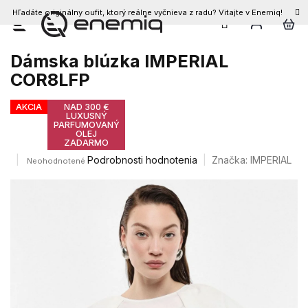
Hľadáte originálny oufit, ktorý reálne vyčnieva z radu? Vitajte v Enemiq!
Prejsť
na
obsah
Dámska blúzka IMPERIAL
COR8LFP
AKCIA
NAD 300 €
LUXUSNÝ
PARFUMOVANÝ
OLEJ
ZADARMO
Priemerné
Podrobnosti hodnotenia
Značka:
IMPERIAL
Neohodnotené
hodnotenie
produktu
je
0,0
z
5
hviezdičiek.