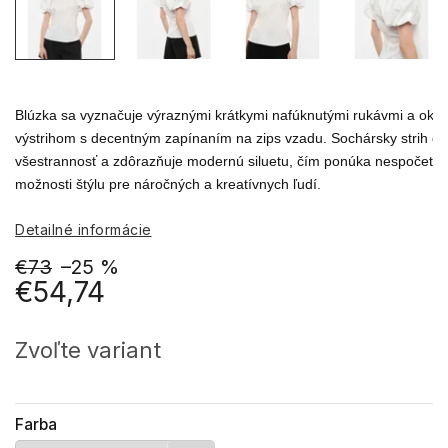
Blúzka sa vyznačuje výraznými krátkymi nafúknutými rukávmi a okrú
výstrihom s decentným zapínaním na zips vzadu. Sochársky strih d
všestrannosť a zdôrazňuje modernú siluetu, čím ponúka nespočetné
možnosti štýlu pre náročných a kreatívnych ľudí.
Detailné informácie
€73
–25 %
€54,74
Jednotková
cena:
Zvoľte variant
Farba