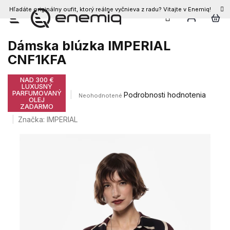
Hľadáte originálny oufit, ktorý reálne vyčnieva z radu? Vitajte v Enemiq!
Prejsť
na
obsah
Dámska blúzka IMPERIAL
CNF1KFA
NAD 300 €
LUXUSNÝ
PARFUMOVANÝ
Priemerné
Podrobnosti hodnotenia
Neohodnotené
OLEJ
hodnotenie
ZADARMO
produktu
Značka:
IMPERIAL
je
0,0
z
5
hviezdičiek.