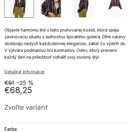
Objavte harmóniu línií v tejto pruhovanej košeli, ktorá spája
zavinovaciu siluetu s ladnosťou špicatého goliera. Dlhé rukávy
dodávajú nádych každodennej elegancie, zatiaľ čo výstrih do
V vytvára podmanivú hru kontrastov. Odev, ktorý premení
každý deň na príležitosť odhaliť svoj osobný štýl.
Detailné informácie
€91
–25 %
€68,25
Jednotková
cena:
Zvoľte variant
Farba