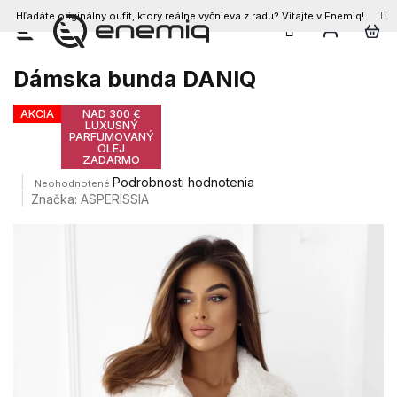
Hľadáte originálny oufit, ktorý reálne vyčnieva z radu? Vitajte v Enemiq!
Prejsť
na
obsah
Dámska bunda DANIQ
AKCIA
NAD 300 €
LUXUSNÝ
PARFUMOVANÝ
OLEJ
ZADARMO
Priemerné
Podrobnosti hodnotenia
Neohodnotené
hodnotenie
Značka:
ASPERISSIA
produktu
je
0,0
z
5
hviezdičiek.