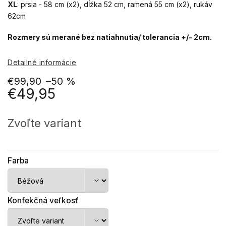
XL
: prsia - 58 cm (x2), dĺžka 52 cm, ramená 55 cm (x2), rukáv
62cm
Rozmery sú merané bez natiahnutia/ tolerancia +/- 2cm.
Detailné informácie
€99,90
–50 %
€49,95
Jednotková
cena:
Zvoľte variant
Farba
Konfekčná veľkosť