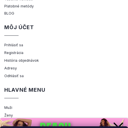
Platobné metódy
BLOG
MÔJ ÚČET
Prihlásiť sa
Registrácia
História objednávok
Adresy
Odhlásiť sa
HLAVNÉ MENU
Muži
Ženy
Výpredaj