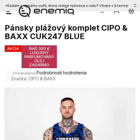
Hľadáte originálny oufit, ktorý reálne vyčnieva z radu? Vitajte v Enemiq!
Prejsť
na
obsah
Pánsky plážový komplet CIPO &
BAXX CUK247 BLUE
AKCIA
NAD 300 €
LUXUSNÝ
PARFUMOVANÝ
OLEJ
ZADARMO
Priemerné
Podrobnosti hodnotenia
2 hodnotenia
hodnotenie
Značka:
CIPO & BAXX
produktu
je
5,0
z
5
hviezdičiek.