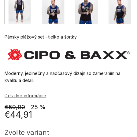
Pánsky plážový set - tielko a šortky
Moderný, jedinečný a nadčasový dizajn so zameraním na
kvalitu a detail.
Detailné informácie
€59,90
–25 %
€44,91
Jednotková
cena:
Zvoľte variant