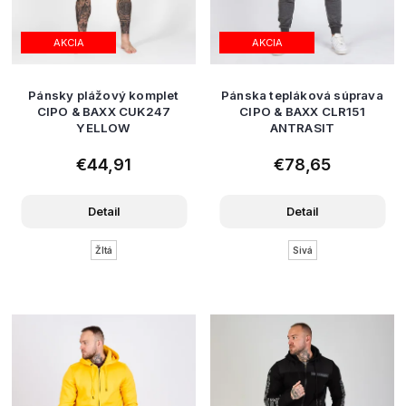
AKCIA
AKCIA
Pánsky plážový komplet
Pánska tepláková súprava
CIPO & BAXX CUK247
CIPO & BAXX CLR151
YELLOW
ANTRASIT
€44,91
€78,65
Detail
Detail
Žltá
Sivá