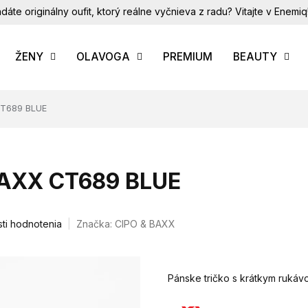
dáte originálny oufit, ktorý reálne vyčnieva z radu? Vitajte v Enemiq
ŽENY
OLAVOGA
PREMIUM
BEAUTY
CT689 BLUE
 BAXX CT689 BLUE
ti hodnotenia
Značka:
CIPO & BAXX
Pánske tričko s krátkym rukáv