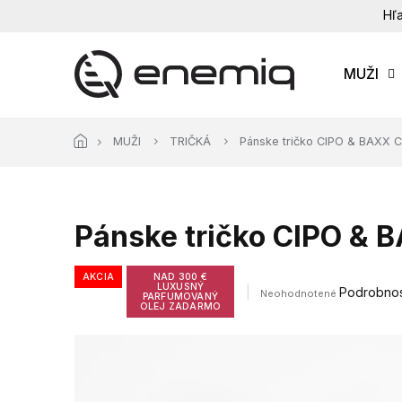
Prejsť
Hľa
na
obsah
MUŽI
MUŽI
TRIČKÁ
Pánske tričko CIPO & BAXX 
Pánske tričko CIPO &
AKCIA
NAD 300 €
LUXUSNÝ
Priemerné
Podrobnos
Neohodnotené
PARFUMOVANÝ
hodnotenie
OLEJ ZADARMO
produktu
je
0,0
z
5