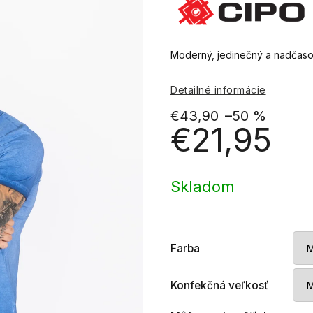
Moderný, jedinečný a nadčasový
Detailné informácie
€43,90
–50 %
€21,95
Jednotková
cena:
Skladom
Farba
Konfekčná veľkosť