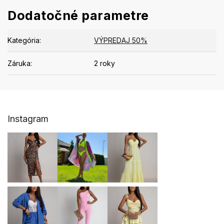
Dodatočné parametre
Kategória
:
VÝPREDAJ 50%
Záruka
:
2 roky
Z
Instagram
á
p
ä
t
i
e