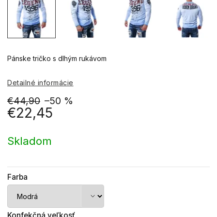
Pánske tričko s dlhým rukávom
Detailné informácie
€44,90
–50 %
€22,45
Jednotková
cena:
Skladom
Farba
Konfekčná veľkosť