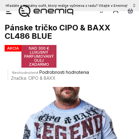
Hľadáte originálny oufit, ktorý reálne vyčnieva z radu? Vitajte v Enemiq!
Prejsť
na
obsah
Pánske tričko CIPO & BAXX
CL486 BLUE
AKCIA
NAD 300 €
LUXUSNÝ
PARFUMOVANÝ
OLEJ
ZADARMO
Priemerné
Podrobnosti hodnotenia
Neohodnotené
hodnotenie
Značka:
CIPO & BAXX
produktu
je
0,0
z
5
hviezdičiek.