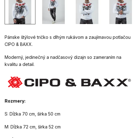
Pánske štýlové tričko s dlhým rukávom a zaujímavou potlačou
CIPO & BAXX.
Moderný, jedinečný a nadčasový dizajn so zameraním na
kvalitu a detail.
Rozmery:
S: Dĺžka 70 cm, šírka 50 cm
M: Dĺžka 72 cm, šírka 52 cm