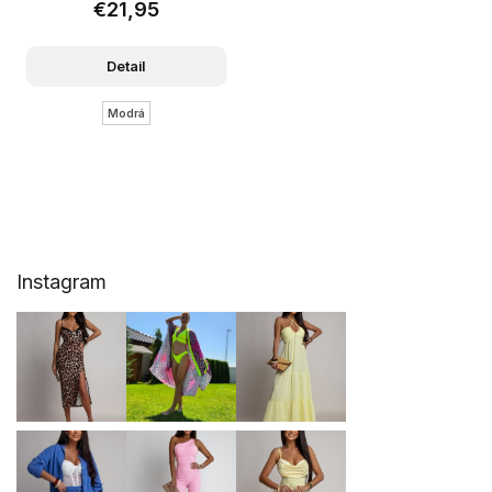
€21,95
Detail
Modrá
Z
Instagram
á
p
ä
t
i
e