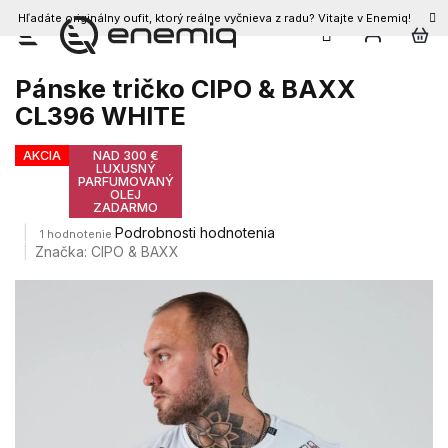
Hľadáte originálny oufit, ktorý reálne vyčnieva z radu? Vitajte v Enemiq!
Prejsť
na
obsah
Pánske tričko CIPO & BAXX
CL396 WHITE
AKCIA
NAD 300 €
LUXUSNÝ
PARFUMOVANÝ
OLEJ
ZADARMO
Priemerné
Podrobnosti hodnotenia
1 hodnotenie
hodnotenie
Značka:
CIPO & BAXX
produktu
je
5,0
z
5
hviezdičiek.