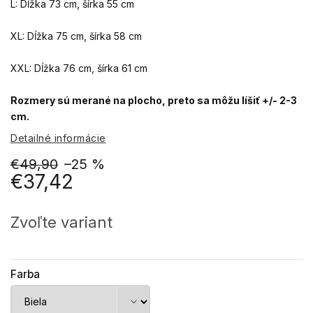
L: Dĺžka 73 cm, šírka 55 cm
XL: Dĺžka 75 cm, šírka 58 cm
XXL: Dĺžka 76 cm, šírka 61 cm
Rozmery sú merané na plocho, preto sa môžu líšiť +/- 2-3
cm.
Detailné informácie
€49,90
–25 %
€37,42
Jednotková
cena:
Zvoľte variant
Farba