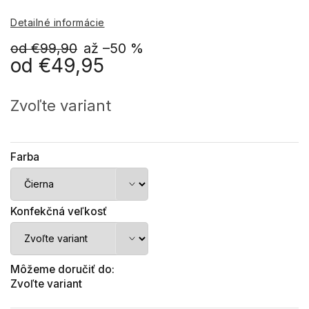
Detailné informácie
od €99,90
až –50 %
od
€49,95
Jednotková
cena:
Zvoľte variant
Farba
Konfekčná veľkosť
Môžeme doručiť do:
Zvoľte variant