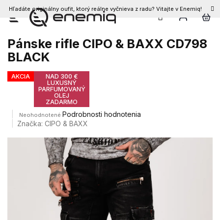
Hľadáte originálny oufit, ktorý reálne vyčnieva z radu? Vitajte v Enemiq!
Prejsť
na
obsah
Pánske rifle CIPO & BAXX CD798
BLACK
AKCIA
NAD 300 €
LUXUSNÝ
PARFUMOVANÝ
OLEJ
ZADARMO
Priemerné
Podrobnosti hodnotenia
Neohodnotené
hodnotenie
Značka:
CIPO & BAXX
produktu
je
0,0
z
5
hviezdičiek.