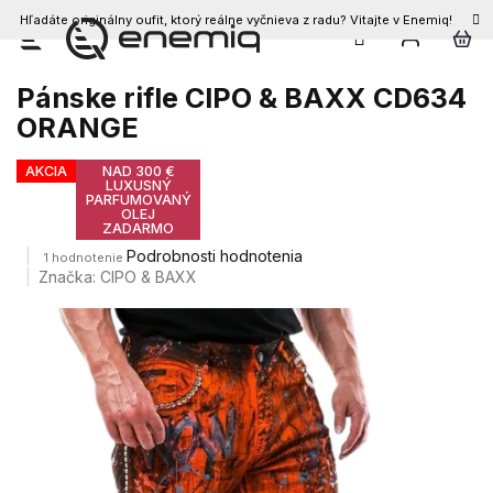
Hľadáte originálny oufit, ktorý reálne vyčnieva z radu? Vitajte v Enemiq!
Prejsť
na
obsah
Pánske rifle CIPO & BAXX CD634
ORANGE
AKCIA
NAD 300 €
LUXUSNÝ
PARFUMOVANÝ
OLEJ
ZADARMO
Priemerné
Podrobnosti hodnotenia
1 hodnotenie
hodnotenie
Značka:
CIPO & BAXX
produktu
je
5,0
z
5
hviezdičiek.