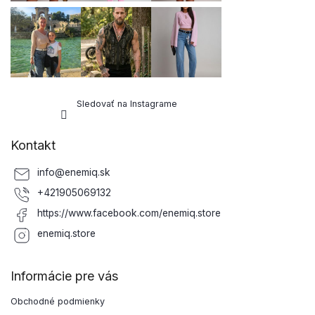
Sledovať na Instagrame
Kontakt
info
@
enemiq.sk
+421905069132
https://www.facebook.com/enemiq.store
enemiq.store
Informácie pre vás
Obchodné podmienky