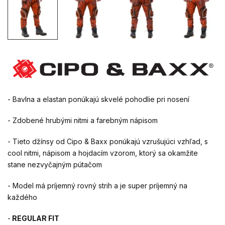
- Bavlna a elastan ponúkajú skvelé pohodlie pri nosení
- Zdobené hrubými nitmi a farebným nápisom
- Tieto džínsy od Cipo & Baxx ponúkajú vzrušujúci vzhľad, s
cool nitmi, nápisom a hojdacím vzorom, ktorý sa okamžite
stane nezvyčajným pútačom
- Model má príjemný rovný strih a je super príjemný na
každého
-
REGULAR FIT