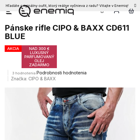
Hľadáte originálny oufit, ktorý reálne vyčnieva z radu? Vitajte v Enemiq!
Prejsť
na
obsah
Pánske rifle CIPO & BAXX CD611
BLUE
AKCIA
NAD 300 €
LUXUSNÝ
PARFUMOVANÝ
OLEJ
ZADARMO
Priemerné
Podrobnosti hodnotenia
3 hodnotenia
hodnotenie
Značka:
CIPO & BAXX
produktu
je
3,7
z
5
hviezdičiek.