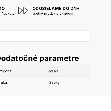
MO
ODOSIELAME DO 24H
u Packety
všetky produkty skladom
Dodatočné parametre
tegória
:
MUŽI
ruka
:
2 roky