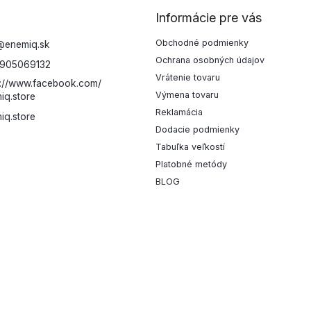
Informácie pre vás
Obchodné podmienky
@
enemiq.sk
Ochrana osobných údajov
905069132
Vrátenie tovaru
s://www.facebook.com/
Výmena tovaru
iq.store
Reklamácia
iq.store
Dodacie podmienky
Tabuľka veľkostí
Platobné metódy
BLOG