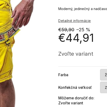
Moderný, jedinečný a nadčasový
Detailné informácie
€59,90
–25 %
€44,91
Jednotková
cena:
Zvoľte variant
Farba
Konfekčná veľkosť
Môžeme doručiť do:
Zvoľte variant