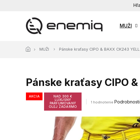
Prejsť
Hľa
na
obsah
MUŽI
MUŽI
Pánske kraťasy CIPO & BAXX CK243 YEL
Pánske kraťasy CIPO
AKCIA
NAD 300 €
LUXUSNÝ
Priemerné
Podrobnosti
1 hodnotenie
PARFUMOVANÝ
hodnotenie
OLEJ ZADARMO
produktu
je
5,0
z
5