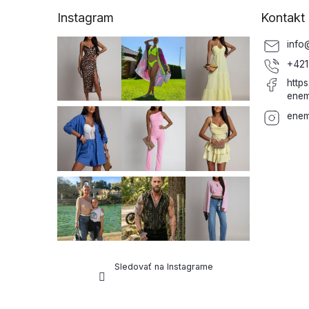
ä
Instagram
Kontakt
t
i
info
e
+421
http
enem
enem
Sledovať na Instagrame