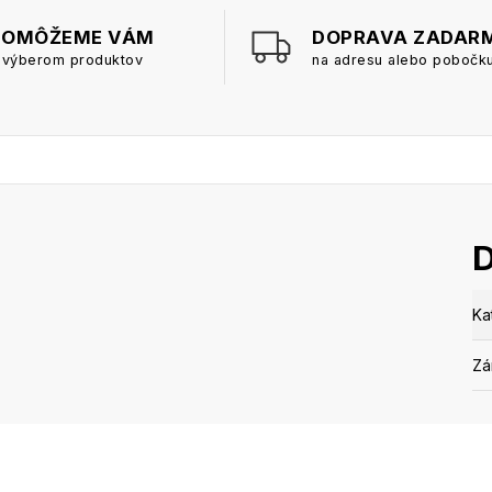
POMÔŽEME VÁM
DOPRAVA ZADAR
 výberom produktov
na adresu alebo pobočk
Ka
Zá