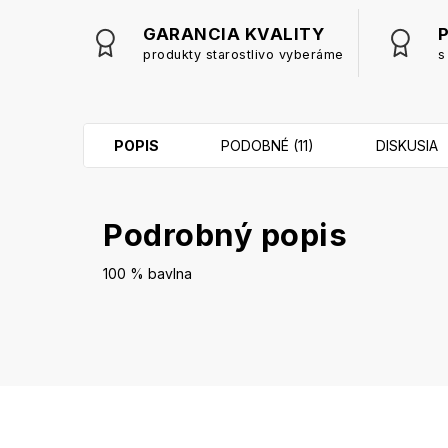
GARANCIA KVALITY
produkty starostlivo vyberáme
s
POPIS
PODOBNÉ (11)
DISKUSIA
Podrobný popis
100 % bavlna
Z
á
p