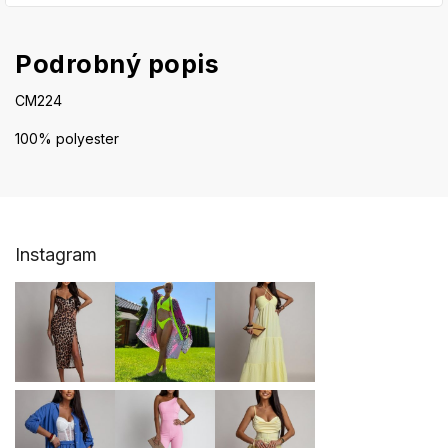
Podrobný popis
CM224
100% polyester
Z
Instagram
á
p
ä
t
i
e