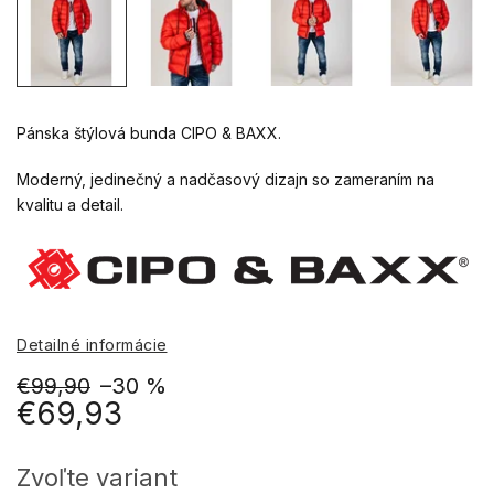
Pánska štýlová bunda CIPO & BAXX.
Moderný, jedinečný a nadčasový dizajn so zameraním na
kvalitu a detail.
Detailné informácie
€99,90
–30 %
€69,93
Jednotková
cena:
Zvoľte variant