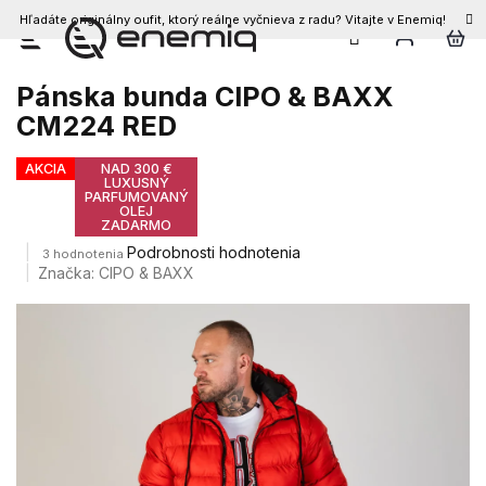
Hľadáte originálny oufit, ktorý reálne vyčnieva z radu? Vitajte v Enemiq!
Prejsť
na
obsah
Pánska bunda CIPO & BAXX
CM224 RED
AKCIA
NAD 300 €
LUXUSNÝ
PARFUMOVANÝ
OLEJ
ZADARMO
Priemerné
Podrobnosti hodnotenia
3 hodnotenia
hodnotenie
Značka:
CIPO & BAXX
produktu
je
3,7
z
5
hviezdičiek.