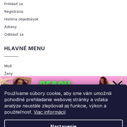
Prihlásiť sa
Registrácia
História objednávok
Adresy
Odhlásiť sa
HLAVNÉ MENU
Muži
Ženy
Výpredaj
Akcia
Používame súbory cookie, aby sme vám umožnili
pohodlné prehliadanie webovej stránky a vďaka
analýze neustále zlepšovali jej funkcie, výkon a
použiteľnosť.
Viac informácií
Copyright 2026
ENEMIQ.SK
. Všetky práva vyhradené.
Upraviť nastavenie cookies
Nastavenie