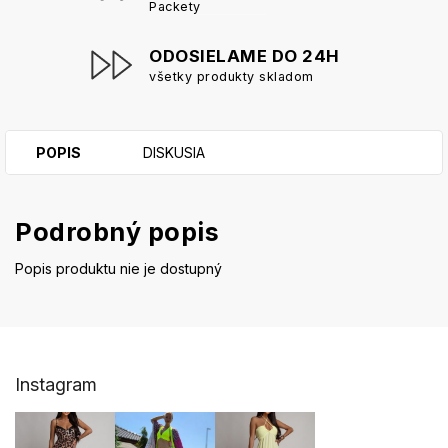
Packety
ODOSIELAME DO 24H
všetky produkty skladom
POPIS
DISKUSIA
Podrobný popis
Popis produktu nie je dostupný
Z
Instagram
á
p
ä