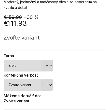
Moderný, jedinečný a nadčasový dizajn so zameraním na
kvalitu a detail.
€159,90
–30 %
€111,93
Jednotková
cena:
Zvoľte variant
Farba
Konfekčná veľkosť
Môžeme doručiť do:
Zvoľte variant