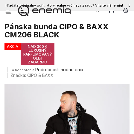
Hľadáte originálny oufit, ktorý reálne vyčnieva z radu? Vitajte v Enemiq!
Prejsť
na
obsah
Pánska bunda CIPO & BAXX
CM206 BLACK
AKCIA
NAD 300 €
LUXUSNÝ
PARFUMOVANÝ
OLEJ
ZADARMO
Priemerné
Podrobnosti hodnotenia
4 hodnotenia
hodnotenie
Značka:
CIPO & BAXX
produktu
je
4,0
z
5
hviezdičiek.