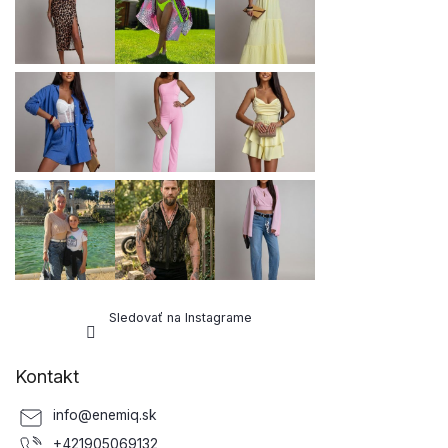
t
i
e
Sledovať na Instagrame
Kontakt
info
@
enemiq.sk
+421905069132