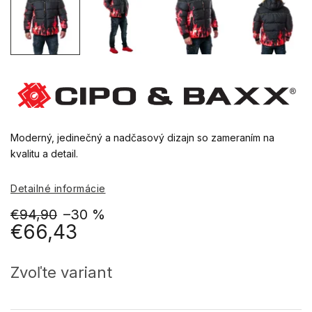
Moderný, jedinečný a nadčasový dizajn so zameraním na
kvalitu a detail.
Detailné informácie
€94,90
–30 %
€66,43
Jednotková
cena:
Zvoľte variant