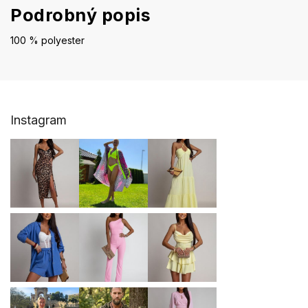
Podrobný popis
100 % polyester
Z
Instagram
á
p
ä
t
i
e