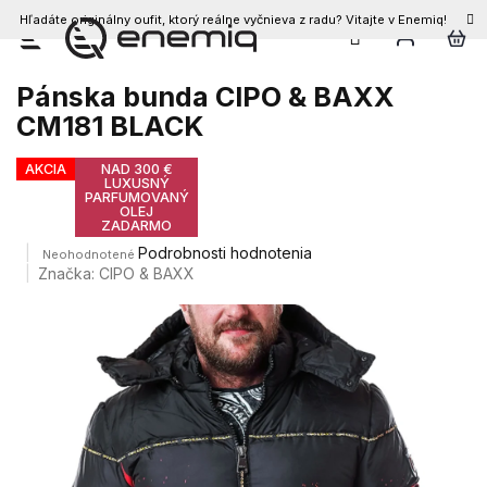
Hľadáte originálny oufit, ktorý reálne vyčnieva z radu? Vitajte v Enemiq!
Prejsť
na
obsah
Pánska bunda CIPO & BAXX
CM181 BLACK
AKCIA
NAD 300 €
LUXUSNÝ
PARFUMOVANÝ
OLEJ
ZADARMO
Priemerné
Podrobnosti hodnotenia
Neohodnotené
hodnotenie
Značka:
CIPO & BAXX
produktu
je
0,0
z
5
hviezdičiek.