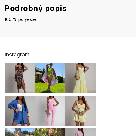
Podrobný popis
100 % polyester
Z
Instagram
á
p
ä
t
i
e