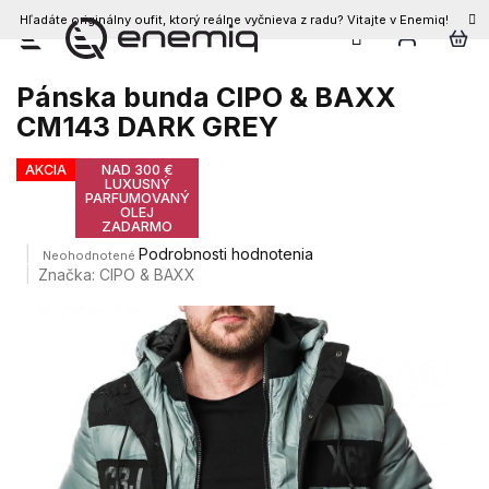
Hľadáte originálny oufit, ktorý reálne vyčnieva z radu? Vitajte v Enemiq!
Prejsť
na
obsah
Pánska bunda CIPO & BAXX
CM143 DARK GREY
AKCIA
NAD 300 €
LUXUSNÝ
PARFUMOVANÝ
OLEJ
ZADARMO
Priemerné
Podrobnosti hodnotenia
Neohodnotené
hodnotenie
Značka:
CIPO & BAXX
produktu
je
0,0
z
5
hviezdičiek.