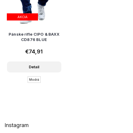
AKCIA
Pánske rifle CIPO & BAXX
CD876 BLUE
€74,91
Detail
Modrá
Z
Instagram
á
p