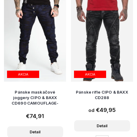
AKCIA
AKCIA
Pánske maskáčové
Pánske rifle CIPO & BAXX
joggery CIPO & BAXX
CD288
CD690 CAMOUFLAGE-
BLUE
€49,95
od
€74,91
Detail
Detail