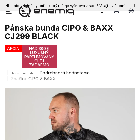
Hľadáte originálny oufit, ktorý reálne vyčnieva z radu? Vitajte v Enemiq!
Prejsť
na
obsah
Pánska bunda CIPO & BAXX
CJ299 BLACK
AKCIA
NAD 300 €
LUXUSNÝ
PARFUMOVANÝ
OLEJ
ZADARMO
Priemerné
Podrobnosti hodnotenia
Neohodnotené
hodnotenie
Značka:
CIPO & BAXX
produktu
je
0,0
z
5
hviezdičiek.