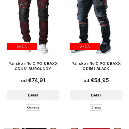
AKCIA
AKCIA
Pánske rifle CIPO & BAXX
Pánske rifle CIPO & BAXX
CD481 BURGUNDY
CD561 BLACK
€74,91
€54,95
od
od
Detail
Detail
Červená
Čierna