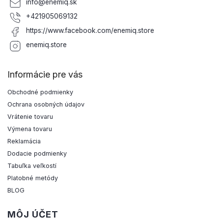
info
@
enemiq.sk
+421905069132
https://www.facebook.com/enemiq.store
enemiq.store
Informácie pre vás
Obchodné podmienky
Ochrana osobných údajov
Vrátenie tovaru
Výmena tovaru
Reklamácia
Dodacie podmienky
Tabuľka veľkostí
Platobné metódy
BLOG
MÔJ ÚČET