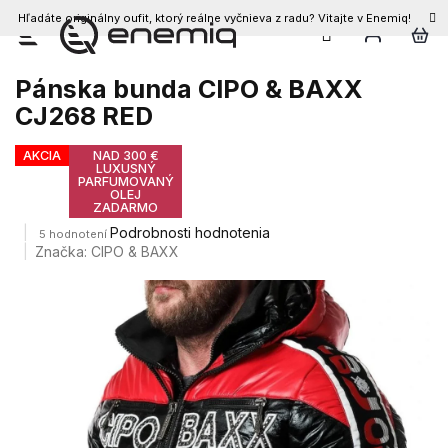
Hľadáte originálny oufit, ktorý reálne vyčnieva z radu? Vitajte v Enemiq!
Prejsť
na
obsah
Pánska bunda CIPO & BAXX
CJ268 RED
AKCIA
NAD 300 €
LUXUSNÝ
PARFUMOVANÝ
OLEJ
ZADARMO
Priemerné
Podrobnosti hodnotenia
5 hodnotení
hodnotenie
Značka:
CIPO & BAXX
produktu
je
3,2
z
5
hviezdičiek.