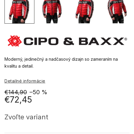
Moderný, jedinečný a nadčasový dizajn so zameraním na
kvalitu a detail.
Detailné informácie
€144,90
–50 %
€72,45
Jednotková
cena:
Zvoľte variant