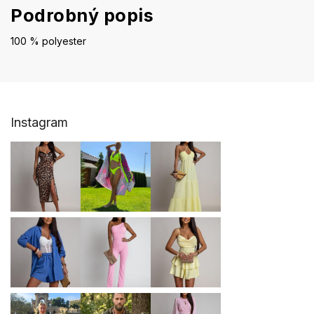
Podrobný popis
100 % polyester
Z
Instagram
á
p
ä
t
i
e