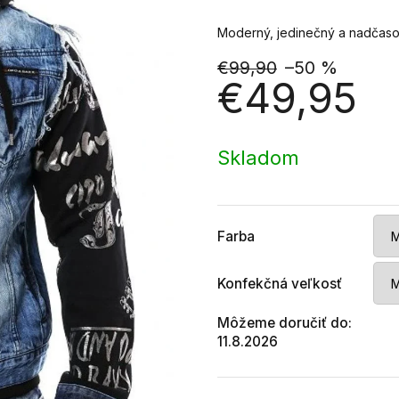
Moderný, jedinečný a nadčasový
€99,90
–50 %
€49,95
Jednotková
cena:
Skladom
Farba
Konfekčná veľkosť
Môžeme doručiť do:
11.8.2026