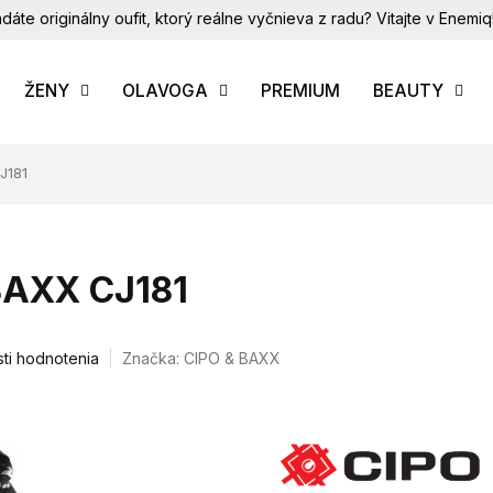
dáte originálny oufit, ktorý reálne vyčnieva z radu? Vitajte v Enemiq
ŽENY
OLAVOGA
PREMIUM
BEAUTY
J181
BAXX CJ181
ti hodnotenia
Značka:
CIPO & BAXX