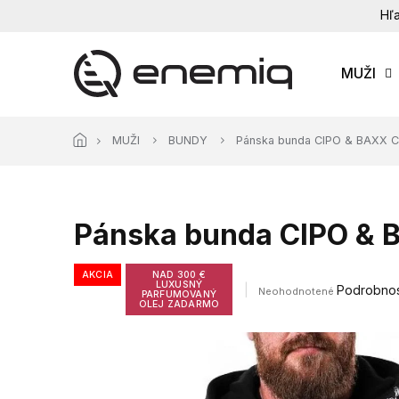
Prejsť
Hľa
na
obsah
MUŽI
MUŽI
BUNDY
Pánska bunda CIPO & BAXX C
Pánska bunda CIPO & 
AKCIA
NAD 300 €
LUXUSNÝ
Priemerné
Podrobnos
Neohodnotené
PARFUMOVANÝ
hodnotenie
OLEJ ZADARMO
produktu
je
0,0
z
5