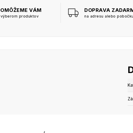
POMÔŽEME VÁM
DOPRAVA ZADAR
 výberom produktov
na adresu alebo pobočk
Ka
Zá