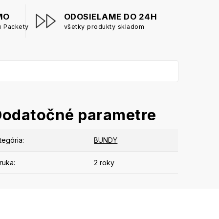
MO
ODOSIELAME DO 24H
u Packety
všetky produkty skladom
Dodatočné parametre
tegória
:
BUNDY
ruka
:
2 roky