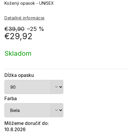
Kožený opasok - UNISEX
Detailné informácie
€39,90
–25 %
€29,92
Jednotková
cena:
Skladom
Dĺžka opasku
Farba
Môžeme doručiť do:
10.8.2026