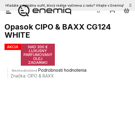
Hľadáte originálny oufit, ktorý reálne vyčnieva z radu? Vitajte v Enemiq!
Prejsť
na
obsah
Opasok CIPO & BAXX CG124
WHITE
AKCIA
NAD 300 €
LUXUSNÝ
PARFUMOVANÝ
OLEJ
ZADARMO
Priemerné
Podrobnosti hodnotenia
Neohodnotené
hodnotenie
Značka:
CIPO & BAXX
produktu
je
0,0
z
5
hviezdičiek.