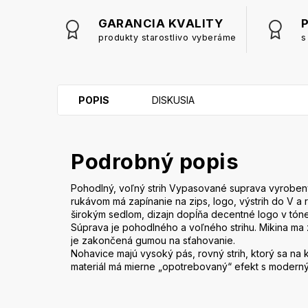
GARANCIA KVALITY
produkty starostlivo vyberáme
s
POPIS
DISKUSIA
Podrobný popis
Pohodlný, voľný strih Vypasované suprava vyrobený
rukávom má zapínanie na zips, logo, výstrih do V 
širokým sedlom, dizajn dopĺňa decentné logo v tóne
Súprava je pohodlného a voľného strihu. Mikina ma 
je zakončená gumou na sťahovanie.
Nohavice majú vysoký pás, rovný strih, ktorý sa na 
materiál má mierne „opotrebovaný“ efekt s modern