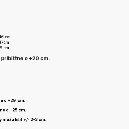
 46 cm
 47cm
48 cm
 približne o +20 cm.
žne o +29 cm.
ižne o +25 cm.
 môžu líšiť +/- 2-3 cm.