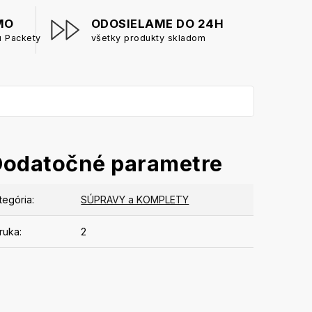
MO
ODOSIELAME DO 24H
u Packety
všetky produkty skladom
Dodatočné parametre
tegória
:
SÚPRAVY a KOMPLETY
ruka
:
2