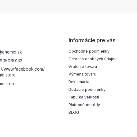
Informácie pre vás
Obchodné podmienky
@
enemiq.sk
Ochrana osobných údajov
905069132
Vrátenie tovaru
s://www.facebook.com/
Výmena tovaru
iq.store
Reklamácia
iq.store
Dodacie podmienky
Tabuľka veľkostí
Platobné metódy
BLOG