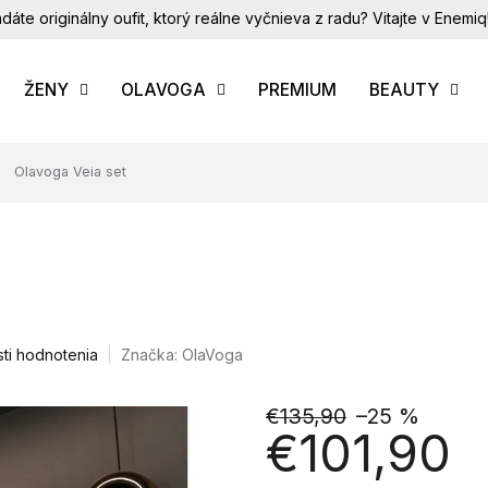
dáte originálny oufit, ktorý reálne vyčnieva z radu? Vitajte v Enemiq
ŽENY
OLAVOGA
PREMIUM
BEAUTY
Olavoga Veia set
ti hodnotenia
Značka:
OlaVoga
€135,90
–25 %
€101,90