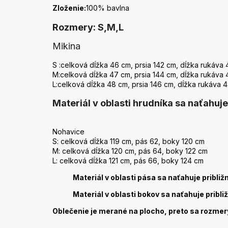
Zloženie:
100% bavlna
Rozmery: S,M,L
Mikina
S :celková dĺžka 46 cm, prsia 142 cm, dĺžka rukáva
M:celková dĺžka 47 cm, prsia 144 cm, dĺžka rukáva
L:celková dĺžka 48 cm, prsia 146 cm, dĺžka rukáva 
Materiál v oblasti hrudníka sa naťahuje
Nohavice
S: celková dĺžka 119 cm, pás 62, boky 120 cm
M: celková dĺžka 120 cm, pás 64, boky 122 cm
L: celková dĺžka 121 cm, pás 66, boky 124 cm
Materiál v oblasti pása sa naťahuje pribli
Materiál v oblasti bokov sa naťahuje pribl
Oblečenie je merané na plocho, preto sa rozmery