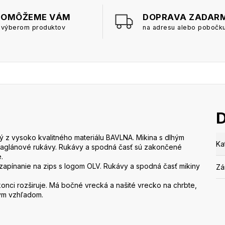
POMÔŽEME VÁM
DOPRAVA ZADAR
 výberom produktov
na adresu alebo pobočk
 z vysoko kvalitného materiálu BAVLNA. Mikina s dlhým
Ka
a raglánové rukávy. Rukávy a spodná časť sú zakončené
.
zapínanie na zips s logom OLV. Rukávy a spodná časť mikiny
Zá
konci rozširuje. Má bočné vrecká a našité vrecko na chrbte,
ým vzhľadom.