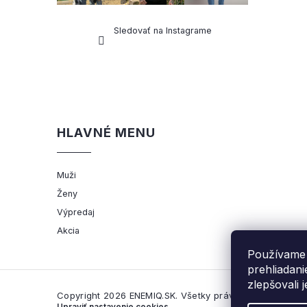
Sledovať na Instagrame
HLAVNÉ MENU
Muži
Ženy
Výpredaj
Akcia
Používame 
prehliadan
zlepšovali 
Copyright 2026
ENEMIQ.SK
. Všetky práva vyhradené.
Upraviť nastavenie cookies