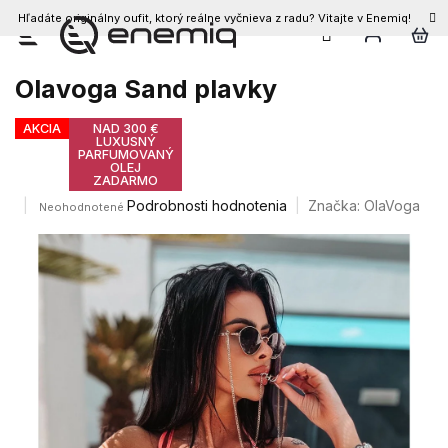
Hľadáte originálny oufit, ktorý reálne vyčnieva z radu? Vitajte v Enemiq!
Prejsť
na
obsah
Olavoga Sand plavky
AKCIA
NAD 300 €
LUXUSNÝ
PARFUMOVANÝ
OLEJ
ZADARMO
Priemerné
Podrobnosti hodnotenia
Značka:
OlaVoga
Neohodnotené
hodnotenie
produktu
je
0,0
z
5
hviezdičiek.