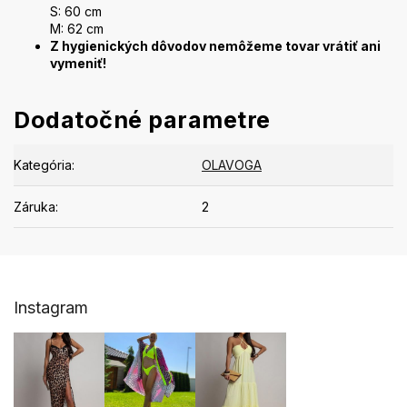
S: 60 cm
M: 62 cm
Z hygienických dôvodov nemôžeme tovar vrátiť ani
vymeniť!
Dodatočné parametre
Kategória
:
OLAVOGA
Záruka
:
2
Z
Instagram
á
p
ä
t
i