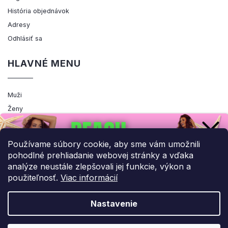
História objednávok
Adresy
Odhlásiť sa
HLAVNÉ MENU
Muži
Ženy
Výpredaj
Akcia
Používame súbory cookie, aby sme vám umožnili
pohodlné prehliadanie webovej stránky a vďaka
analýze neustále zlepšovali jej funkcie, výkon a
použiteľnosť.
Viac informácií
Copyright 2026
ENEMIQ.SK
. Všetky práva vyhradené.
Upraviť nastavenie cookies
Nastavenie
Grafický návrh vytvořil a nakódoval
Shoptak.cz
UPLATNIŤ ZĽAVU!