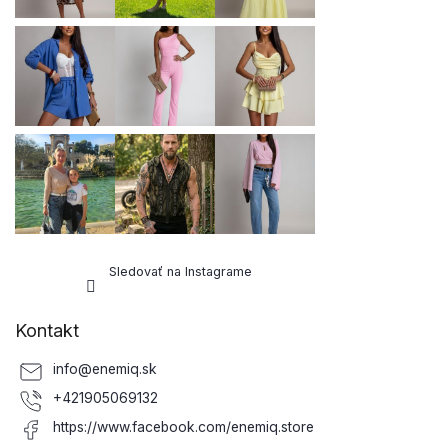
e
Sledovať na Instagrame
Kontakt
info
@
enemiq.sk
+421905069132
https://www.facebook.com/enemiq.store