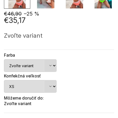
€46,90
–25 %
€35,17
Jednotková
cena:
Zvoľte variant
Farba
Konfekčná veľkosť
Môžeme doručiť do:
Zvoľte variant