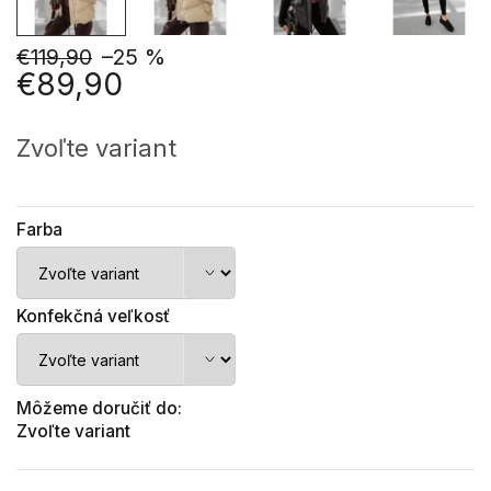
€119,90
–25 %
€89,90
Jednotková
cena:
Zvoľte variant
Farba
Konfekčná veľkosť
Môžeme doručiť do:
Zvoľte variant