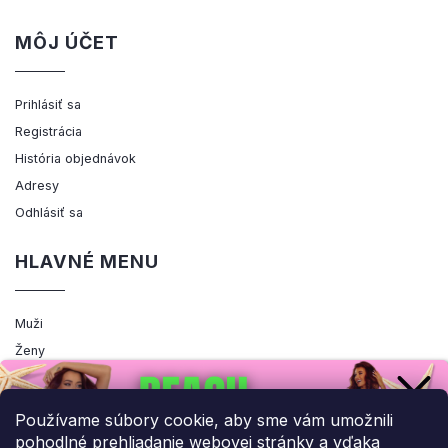
MÔJ ÚČET
Prihlásiť sa
Registrácia
História objednávok
Adresy
Odhlásiť sa
HLAVNÉ MENU
Muži
Ženy
Výpredaj
Akcia
Používame súbory cookie, aby sme vám umožnili
pohodlné prehliadanie webovej stránky a vďaka