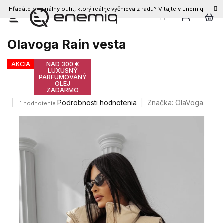
Hľadáte originálny oufit, ktorý reálne vyčnieva z radu? Vitajte v Enemiq!
Prejsť
na
obsah
Olavoga Rain vesta
AKCIA
NAD 300 €
LUXUSNÝ
PARFUMOVANÝ
OLEJ
ZADARMO
Priemerné
Podrobnosti hodnotenia
Značka:
OlaVoga
1 hodnotenie
hodnotenie
produktu
je
5,0
z
5
hviezdičiek.