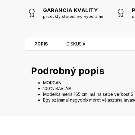
GARANCIA KVALITY
produkty starostlivo vyberáme
s
POPIS
DISKUSIA
Podrobný popis
MORGAN
100% BAVLNA
Modelka meria 165 cm, má na sebe veľkosť S
Egy számmal nagyobb méret választása javaso
Z
á
p