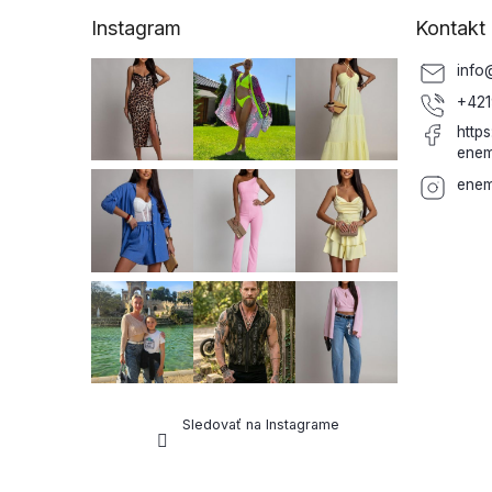
ä
Instagram
Kontakt
t
i
info
e
+421
http
enem
enem
Sledovať na Instagrame