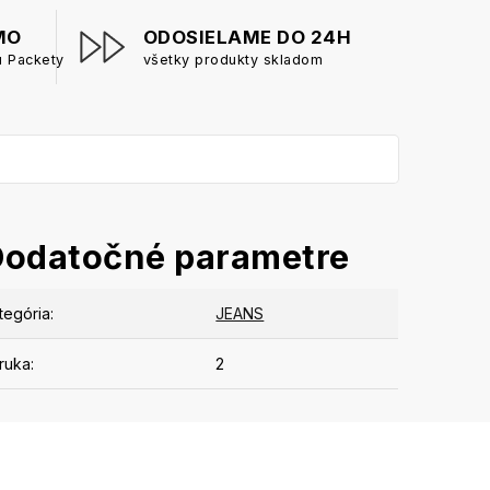
MO
ODOSIELAME DO 24H
u Packety
všetky produkty skladom
Dodatočné parametre
tegória
:
JEANS
ruka
:
2