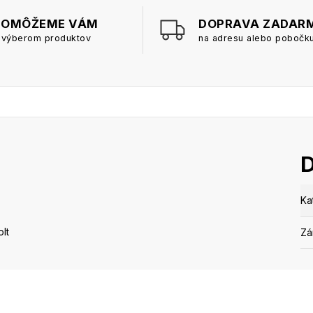
POMÔŽEME VÁM
DOPRAVA ZADAR
 výberom produktov
na adresu alebo pobočk
Ka
lt
Zá