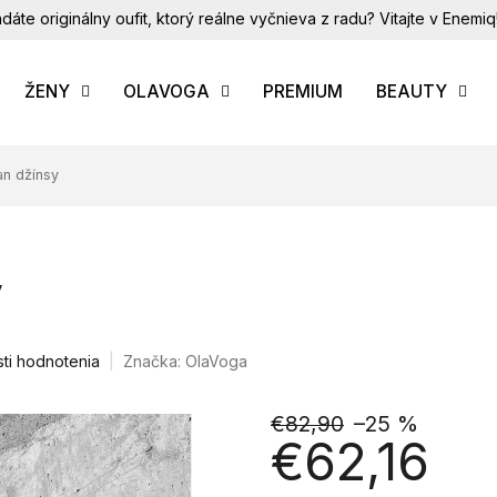
dáte originálny oufit, ktorý reálne vyčnieva z radu? Vitajte v Enemiq
ŽENY
OLAVOGA
PREMIUM
BEAUTY
n džínsy
y
ti hodnotenia
Značka:
OlaVoga
€82,90
–25 %
€62,16