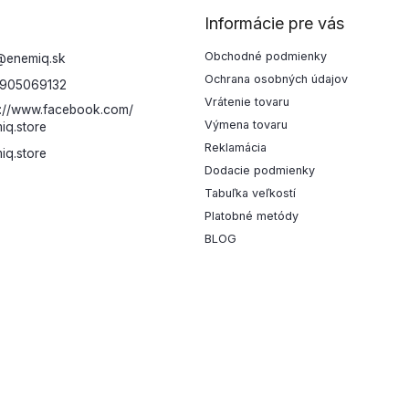
Informácie pre vás
Obchodné podmienky
@
enemiq.sk
Ochrana osobných údajov
905069132
Vrátenie tovaru
s://www.facebook.com/
Výmena tovaru
iq.store
Reklamácia
iq.store
Dodacie podmienky
Tabuľka veľkostí
Platobné metódy
BLOG