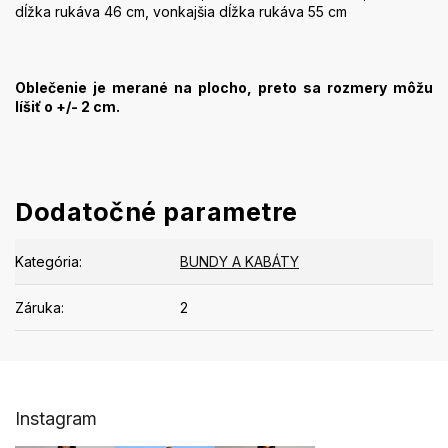
dĺžka rukáva 46 cm, vonkajšia dĺžka rukáva 55 cm
Oblečenie je merané na plocho, preto sa rozmery môžu
líšiť o +/- 2 cm.
Dodatočné parametre
Kategória
:
BUNDY A KABÁTY
Záruka
:
2
Z
Instagram
á
p