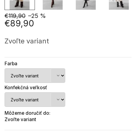
€119,90
–25 %
€89,90
Jednotková
cena:
Zvoľte variant
Farba
Konfekčná veľkosť
Môžeme doručiť do:
Zvoľte variant