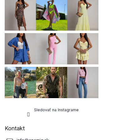
ä
t
i
e
Sledovať na Instagrame
Kontakt