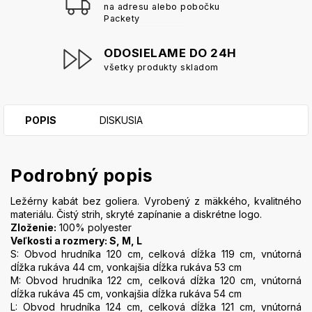
na adresu alebo pobočku
Packety
ODOSIELAME DO 24H
všetky produkty skladom
POPIS
DISKUSIA
Podrobný popis
Ležérny kabát bez goliera. Vyrobený z mäkkého, kvalitného
materiálu. Čistý strih, skryté zapínanie a diskrétne logo.
Zloženie:
100% polyester
Veľkosti a rozmery: S, M, L
S: Obvod hrudníka 120 cm, celková dĺžka 119 cm, vnútorná
dĺžka rukáva 44 cm, vonkajšia dĺžka rukáva 53 cm
M: Obvod hrudníka 122 cm, celková dĺžka 120 cm, vnútorná
dĺžka rukáva 45 cm, vonkajšia dĺžka rukáva 54 cm
L: Obvod hrudníka 124 cm, celková dĺžka 121 cm, vnútorná