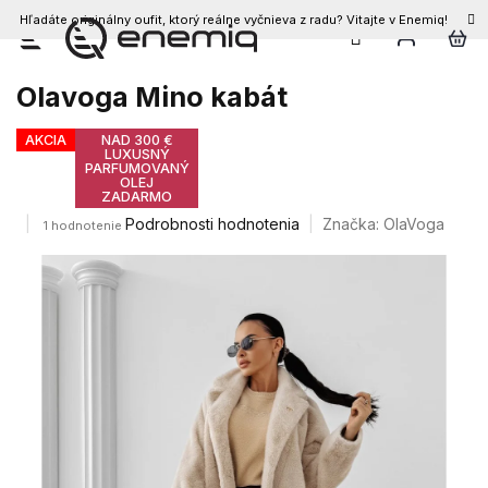
Hľadáte originálny oufit, ktorý reálne vyčnieva z radu? Vitajte v Enemiq!
Prejsť
na
obsah
Olavoga Mino kabát
AKCIA
NAD 300 €
LUXUSNÝ
PARFUMOVANÝ
OLEJ
ZADARMO
Priemerné
Podrobnosti hodnotenia
Značka:
OlaVoga
1 hodnotenie
hodnotenie
produktu
je
5,0
z
5
hviezdičiek.