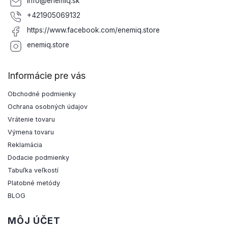
info
@
enemiq.sk
+421905069132
https://www.facebook.com/enemiq.store
enemiq.store
Informácie pre vás
Obchodné podmienky
Ochrana osobných údajov
Vrátenie tovaru
Výmena tovaru
Reklamácia
Dodacie podmienky
Tabuľka veľkostí
Platobné metódy
BLOG
MÔJ ÚČET