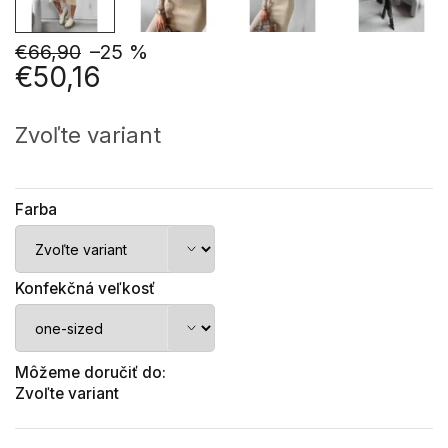
€66,90
–25 %
€50,16
Jednotková
cena:
Zvoľte variant
Farba
Konfekčná veľkosť
Môžeme doručiť do:
Zvoľte variant