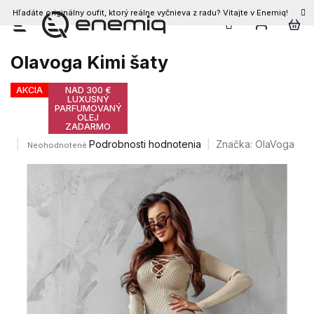
Hľadáte originálny oufit, ktorý reálne vyčnieva z radu? Vitajte v Enemiq!
Prejsť
na
obsah
Olavoga Kimi šaty
AKCIA
NAD 300 €
LUXUSNÝ
PARFUMOVANÝ
OLEJ
ZADARMO
Priemerné
Podrobnosti hodnotenia
Značka:
OlaVoga
Neohodnotené
hodnotenie
produktu
je
0,0
z
5
hviezdičiek.